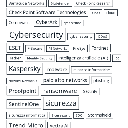
Barracuda Networks
Check Point Research
Bitdefender
Check Point Software Technologies
cloud
CISO
CyberArk
Commvault
cybercrime
Cybersecurity
cyber security
DDoS
ESET
Fortinet
FireEye
F-Secure
F5 Networks
intelligenza artificiale (AI)
Hacker
Iot
Identity Security
Kaspersky
malware
minacce informatiche
palo alto networks
phishing
Nozomi Networks
ransomware
Proofpoint
Security
sicurezza
SentinelOne
Stormshield
sicurezza informatica
Sicurezza It
SOC
Trend Micro
Vectra AI