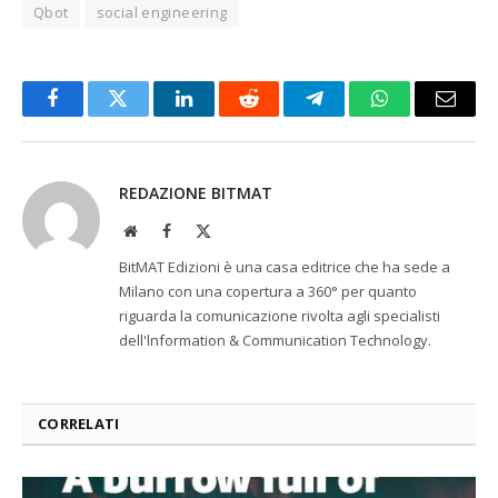
Qbot
social engineering
Facebook
Twitter
LinkedIn
Reddit
Telegram
WhatsApp
Email
REDAZIONE BITMAT
Website
Facebook
X
(Twitter)
BitMAT Edizioni è una casa editrice che ha sede a
Milano con una copertura a 360° per quanto
riguarda la comunicazione rivolta agli specialisti
dell'lnformation & Communication Technology.
CORRELATI