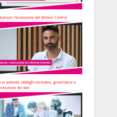
itanium: l’evoluzione del Motion Control
A in azienda: obblighi normativi, governance e
rotezione dei dati