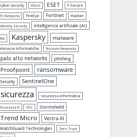
ESET
cyber security
F-Secure
DDoS
Fortinet
FireEye
Hacker
F5 Networks
intelligenza artificiale (AI)
Identity Security
Kaspersky
malware
Iot
minacce informatiche
Nozomi Networks
palo alto networks
phishing
ransomware
Proofpoint
SentinelOne
Security
sicurezza
sicurezza informatica
Stormshield
Sicurezza It
SOC
Trend Micro
Vectra AI
WatchGuard Technologies
Zero Trust