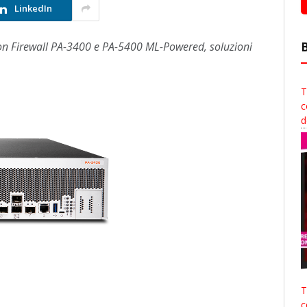
LinkedIn
ion Firewall PA-3400 e PA-5400 ML-Powered, soluzioni
T
c
d
T
c