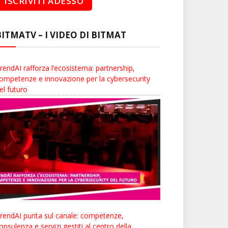
BITMATV – I VIDEO DI BITMAT
rendAI rafforza l’ecosistema: partnership,
ompetenze e innovazione per la cybersecurity
el futuro
rendAI punta sul canale: competenze,
onsulenza e servizi gestiti al centro della