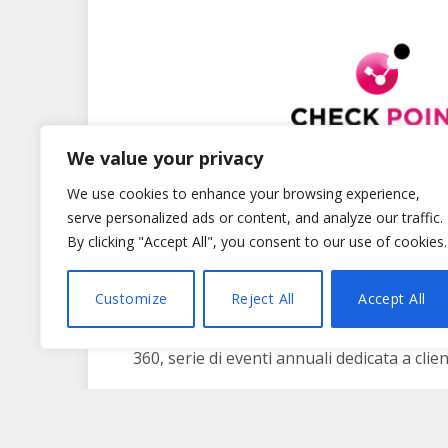
We value your privacy
We use cookies to enhance your browsing experience,
serve personalized ads or content, and analyze our traffic.
By clicking "Accept All", you consent to our use of cookies.
È tutto scritto nel nuovo mantra “
You Des
Customize
Reject All
Accept All
strategica intrapresa da
Check Point Sof
360, serie di eventi annuali dedicata a clien
L’evento online di tre giorni ha visto l’in
Lightspeed
, il firewall più veloce al mondo