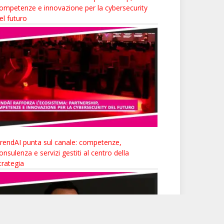
ompetenze e innovazione per la cybersecurity
el futuro
rendAI punta sul canale: competenze,
onsulenza e servizi gestiti al centro della
trategia