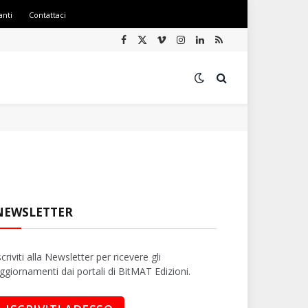
anti
Contattaci
Facebook
X
Vimeo
Instagram
LinkedIn
RSS
(Twitter)
NEWSLETTER
scriviti alla Newsletter per ricevere gli
ggiornamenti dai portali di BitMAT Edizioni.