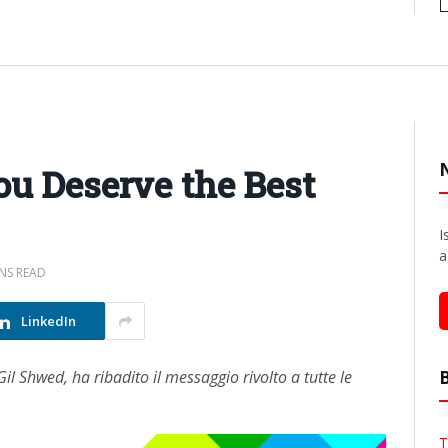
ou Deserve the Best
I
a
INS READ
LinkedIn
il Shwed, ha ribadito il messaggio rivolto a tutte le
T