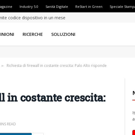
Magazine
Industry 5.0
Sanità Digitale
ReStart in Green
Speciale Stamp
amite codice dispositivo in un mese
INIONI
RICERCHE
SOLUZIONI
Richiesta di firewall in costante crescita: Palo Alto risponde
»
l in costante crescita:
I
a
MINS READ