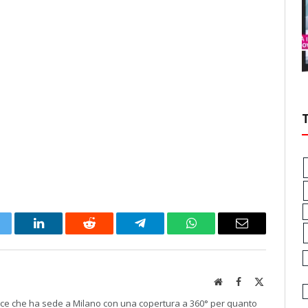
itter
LinkedIn
Reddit
Telegram
WhatsApp
Email
Website
Facebook
X
(Twitter)
rice che ha sede a Milano con una copertura a 360° per quanto