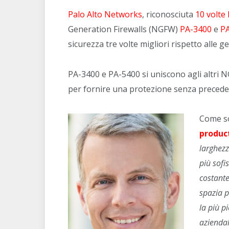
Palo Alto Networks
, riconosciuta
10 volte 
Generation Firewalls (NGFW)
PA-3400
e
P
sicurezza tre volte migliori rispetto alle 
PA-3400 e PA-5400 si uniscono agli altri 
per fornire una protezione senza preceden
Come so
product
larghez
più sofi
costante
spazia p
la più p
azienda