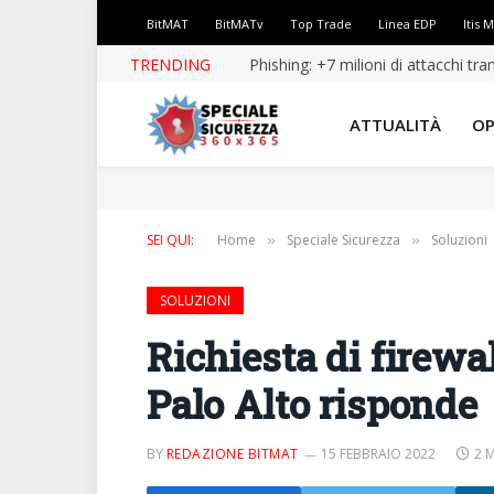
BitMAT
BitMATv
Top Trade
Linea EDP
Itis 
TRENDING
Phishing: +7 milioni di attacchi tr
ATTUALITÀ
OP
SEI QUI:
Home
Speciale Sicurezza
Soluzioni
»
»
SOLUZIONI
Richiesta di firewal
Palo Alto risponde
BY
REDAZIONE BITMAT
15 FEBBRAIO 2022
2 