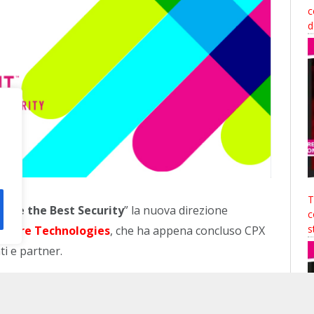
c
d
T
erve the Best Security
” la nuova direzione
c
s
tware Technologies
, che ha appena concluso CPX
ti e partner.
troduzione della nuova tecnologia
Quantum
, che offre prestazioni 20 volte migliori rispetto ai