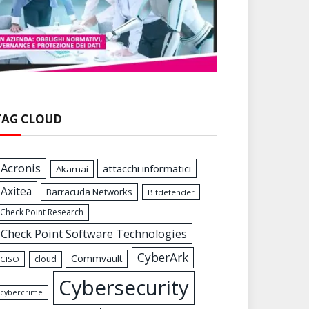
TAG CLOUD
Acronis
attacchi informatici
Akamai
Axitea
Barracuda Networks
Bitdefender
Check Point Research
Check Point Software Technologies
CyberArk
Commvault
cloud
CISO
Cybersecurity
cybercrime