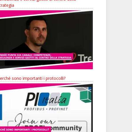
trategia
erché sono importanti i protocolli?