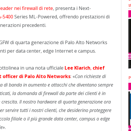
s
leader nei firewall di rete
, presenta i Next-
A-5400
Series ML-Powered, offrendo prestazioni di
generazioni precedenti.
NGFW di quarta generazione di Palo Alto Networks
ti per data center, edge Internet e campus.
ttolinea in una nota ufficiale
Lee Klarich
,
chief
 officer di Palo Alto Networks
: «
Con richieste di
P
za di banda in aumento e
attacchi che diventano sempre
sticati, la domanda di firewall da parte dei clienti è in
 crescita. Il nostro hardware di quarta generazione ora
er servire tutti i nostri clienti, che desiderino proteggere
iccola filiale o il più grande data center, campus o edge
le
».