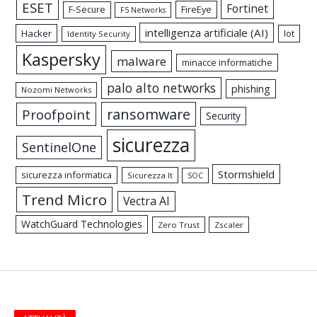
ESET
Fortinet
FireEye
F-Secure
F5 Networks
intelligenza artificiale (AI)
Hacker
Iot
Identity Security
Kaspersky
malware
minacce informatiche
palo alto networks
phishing
Nozomi Networks
ransomware
Proofpoint
Security
sicurezza
SentinelOne
Stormshield
sicurezza informatica
Sicurezza It
SOC
Trend Micro
Vectra AI
WatchGuard Technologies
Zero Trust
Zscaler