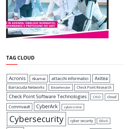
TAG CLOUD
Acronis
Axitea
attacchi informatici
Akamai
Barracuda Networks
Check Point Research
Bitdefender
Check Point Software Technologies
cloud
CISO
CyberArk
Commvault
cybercrime
Cybersecurity
cyber security
DDoS