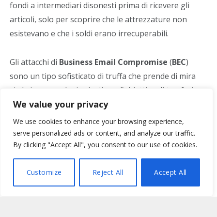
fondi a intermediari disonesti prima di ricevere gli
articoli, solo per scoprire che le attrezzature non
esistevano e che i soldi erano irrecuperabili.
Gli attacchi di
Business Email Compromise
(
BEC
)
sono un tipo sofisticato di truffa che prende di mira
sia le imprese che i privati con l’obiettivo di trasferire
We value your privacy
fondi dai conti bancari delle vittime ai criminali.
We use cookies to enhance your browsing experience,
Attacchi sempre più sofisticati
serve personalized ads or content, and analyze our traffic.
By clicking "Accept All", you consent to our use of cookies.
Inizialmente, le BEC utilizzavano l’
hacking
o lo
Customize
Reject All
Accept All
spoofing
degli account e-mail dei CEO o dei CFO delle
aziende al fine di richiedere il trasferimento di fondi su
conti correnti controllati dai criminali. Nel corso degli