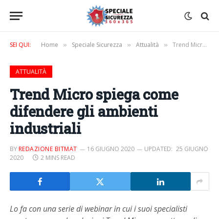
SEI QUI:
Home
Speciale Sicurezza
Attualità
Trend Micro spiega come difendere gli ambienti industriali
»
»
»
ATTUALITÀ
Trend Micro spiega come
difendere gli ambienti
industriali
BY
REDAZIONE BITMAT
16 GIUGNO 2020
UPDATED:
25 GIUGNO
2020
2 MINS READ
Lo fa con una serie di webinar in cui i suoi specialisti