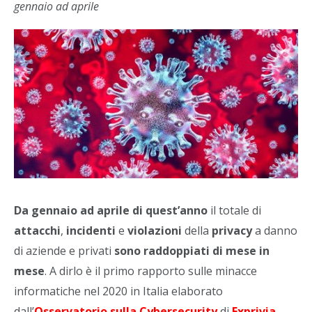
gennaio ad aprile
Da gennaio ad aprile di quest’anno
il totale di
attacchi
,
incidenti
e
violazioni
della
privacy
a danno
di aziende e privati
sono raddoppiati di mese in
mese
. A dirlo è il primo rapporto sulle minacce
informatiche nel 2020 in Italia elaborato
dall’
Osservatorio sulla Cybersecurity
di
Exprivia
,