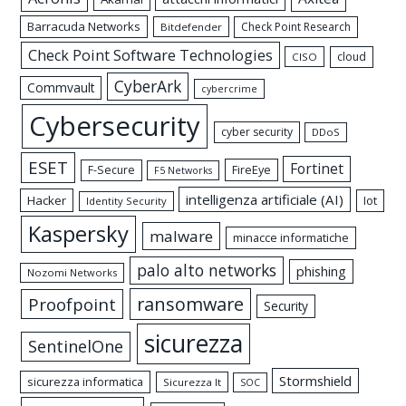
Barracuda Networks
Check Point Research
Bitdefender
Check Point Software Technologies
cloud
CISO
CyberArk
Commvault
cybercrime
Cybersecurity
cyber security
DDoS
ESET
Fortinet
FireEye
F-Secure
F5 Networks
intelligenza artificiale (AI)
Hacker
Iot
Identity Security
Kaspersky
malware
minacce informatiche
palo alto networks
phishing
Nozomi Networks
ransomware
Proofpoint
Security
sicurezza
SentinelOne
Stormshield
sicurezza informatica
Sicurezza It
SOC