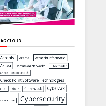
TAG CLOUD
Acronis
attacchi informatici
Akamai
Axitea
Barracuda Networks
Bitdefender
Check Point Research
Check Point Software Technologies
CyberArk
Commvault
cloud
CISO
Cybersecurity
cybercrime