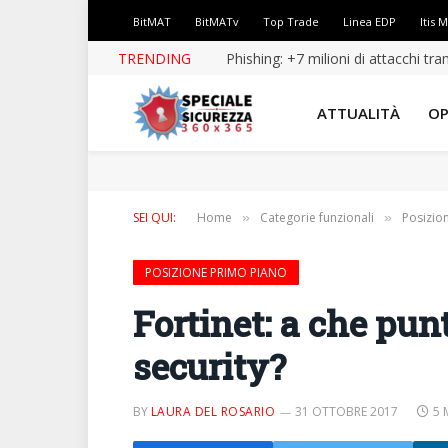
BitMAT
BitMATv
Top Trade
Linea EDP
Itis 
TRENDING
Phishing: +7 milioni di attacchi tr
ATTUALITÀ
OP
SEI QUI:
Home
Categorie funzionali
Posizio
»
»
POSIZIONE PRIMO PIANO
Fortinet: a che pun
security?
BY
LAURA DEL ROSARIO
31 OTTOBRE 2017
5 