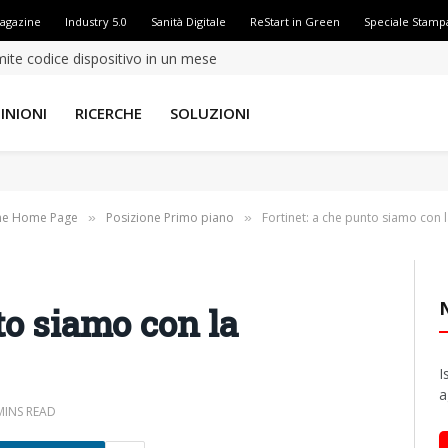
Magazine
Industry 5.0
Sanità Digitale
ReStart in Green
Speciale Stamp
amite codice dispositivo in un mese
INIONI
RICERCHE
SOLUZIONI
ne Home Page
Posizione Primo piano
Fortinet: a che punto siamo con l
»
»
to siamo con la
I
a
MINS READ