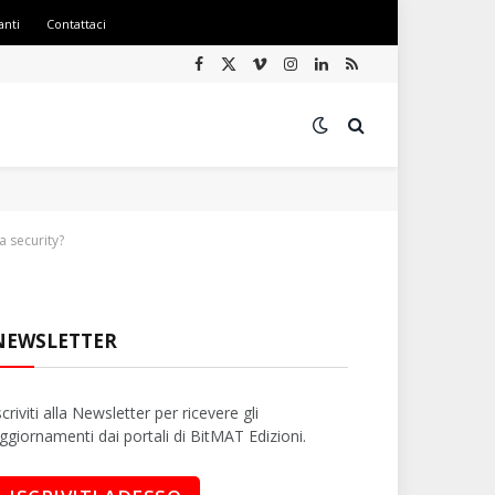
anti
Contattaci
Facebook
X
Vimeo
Instagram
LinkedIn
RSS
(Twitter)
a security?
NEWSLETTER
scriviti alla Newsletter per ricevere gli
ggiornamenti dai portali di BitMAT Edizioni.