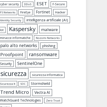
ESET
cyber security
F-Secure
DDoS
Fortinet
FireEye
Hacker
F5 Networks
intelligenza artificiale (AI)
Identity Security
Kaspersky
malware
Iot
minacce informatiche
Nozomi Networks
palo alto networks
phishing
ransomware
Proofpoint
SentinelOne
Security
sicurezza
sicurezza informatica
Stormshield
Sicurezza It
SOC
Trend Micro
Vectra AI
WatchGuard Technologies
Zero Trust