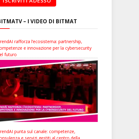
BITMATV – I VIDEO DI BITMAT
rendAI rafforza l’ecosistema: partnership,
ompetenze e innovazione per la cybersecurity
el futuro
rendAI punta sul canale: competenze,
onsulenza e servizi gestiti al centro della