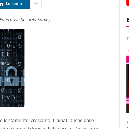
LinkedIn
 Enterprise Security Survey
T
c
d
re lentamente, crescono, trainati anche dalle
T
c
zione verso il cloud e dalla necessità di essere