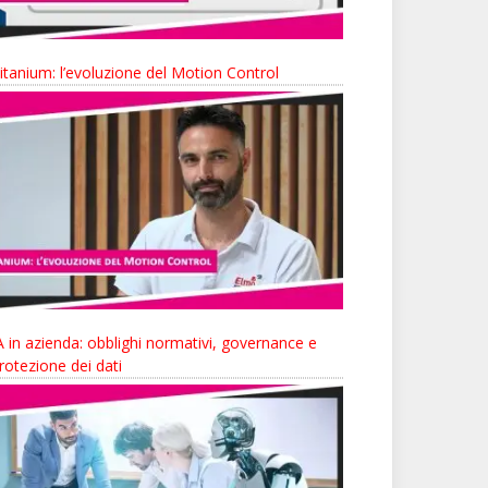
itanium: l’evoluzione del Motion Control
A in azienda: obblighi normativi, governance e
rotezione dei dati