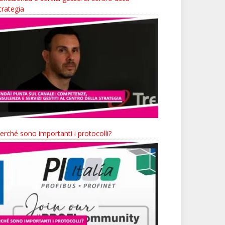
trategia
erché sono importanti i protocolli?