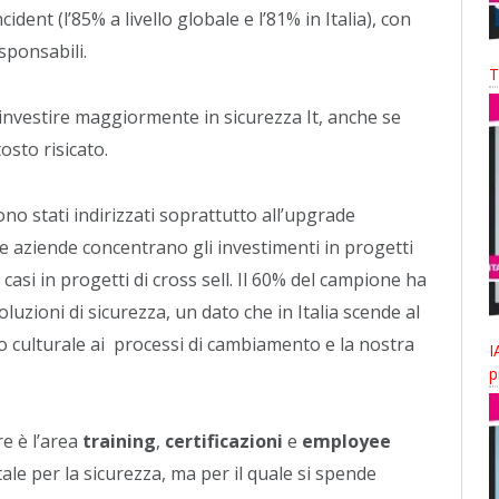
dent (l’85% a livello globale e l’81% in Italia), con
ponsabili.
T
investire maggiormente in sicurezza It, anche se
osto risicato.
sono stati indirizzati soprattutto all’upgrade
 Le aziende concentrano gli investimenti in progetti
casi in progetti di cross sell. Il 60% del campione ha
luzioni di sicurezza, un dato che in Italia scende al
lo culturale ai processi di cambiamento e la nostra
I
p
e è l’area
training
,
certificazioni
e
employee
ale per la sicurezza, ma per il quale si spende