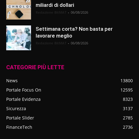
miliardi di dollari
Redazione BitMAT
-
06/08/2026
Settimana corta? Non basta per
lavorare meglio
Redazione BitMAT
-
06/08/2026
CATEGORIE PIÙ LETTE
News
13800
Portale Focus On
12595
Portale Evidenza
8323
Sicurezza
3137
Portale Slider
2785
FinanceTech
2736