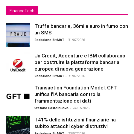
FinanceTech
Truffe bancarie, 36mila euro in fumo con
un SMS
Redazione BitMAT
-
31/07/2026
UniCredit, Accenture e IBM collaborano
per costruire la piattaforma bancaria
europea di nuova generazione
Redazione BitMAT
-
31/07/2026
Transaction Foundation Model: GFT
unifica l’IA bancaria contro la
frammentazione dei dati
Stefano Castelnuovo
-
24/07/2026
Il 41% delle istituzioni finanziarie ha
subito attacchi cyber distruttivi
Redazione BitMAT
-
23/07/2026