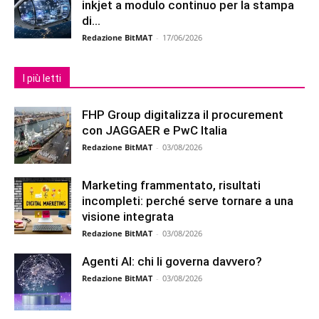
inkjet a modulo continuo per la stampa
di...
Redazione BitMAT
-
17/06/2026
I più letti
FHP Group digitalizza il procurement
con JAGGAER e PwC Italia
Redazione BitMAT
-
03/08/2026
Marketing frammentato, risultati
incompleti: perché serve tornare a una
visione integrata
Redazione BitMAT
-
03/08/2026
Agenti AI: chi li governa davvero?
Redazione BitMAT
-
03/08/2026