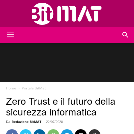
BitMat
Home
Portale BitMat
Zero Trust e il futuro della
sicurezza informatica
Da
Redazione BitMAT
-
22/07/2020