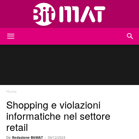
BitMat
Home
Shopping e violazioni
informatiche nel settore
retail
Da
Redazione BitMAT
-
04/12/2024