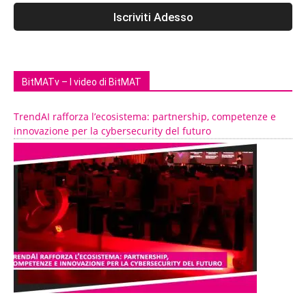
BitMATv – I video di BitMAT
TrendAI rafforza l’ecosistema: partnership, competenze e
innovazione per la cybersecurity del futuro