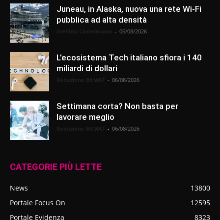
Juneau, in Alaska, nuova una rete Wi-Fi
pubblica ad alta densità
Stefano Castelnuovo
-
06/08/2026
L’ecosistema Tech italiano sfiora i 140
miliardi di dollari
Redazione BitMAT
-
06/08/2026
Settimana corta? Non basta per
lavorare meglio
Redazione BitMAT
-
06/08/2026
CATEGORIE PIÙ LETTE
News
13800
Portale Focus On
12595
Portale Evidenza
8323