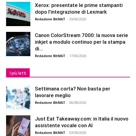
Xerox: presentate le prime stampanti
dopo l’integrazione di Lexmark
Redazione BitMAT
-
29/06/2026
Canon ColorStream 7000: la nuova serie
inkjet a modulo continuo per la stampa
di...
Redazione BitMAT
-
17/06/2026
I più letti
Settimana corta? Non basta per
lavorare meglio
Redazione BitMAT
-
06/08/2026
Just Eat Takeaway.com: in Italia il nuovo
assistente vocale con AI
Redazione BitMAT
-
03/08/2026