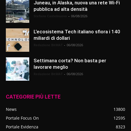
Juneau, in Alaska, nuova una rete Wi-Fi
pubblica ad alta densità
Stefano Castelnuovo
-
06/08/2026
L’ecosistema Tech italiano sfiora i 140
miliardi di dollari
Redazione BitMAT
-
06/08/2026
Settimana corta? Non basta per
lavorare meglio
Redazione BitMAT
-
06/08/2026
CATEGORIE PIÙ LETTE
News
13800
Portale Focus On
12595
Portale Evidenza
8323