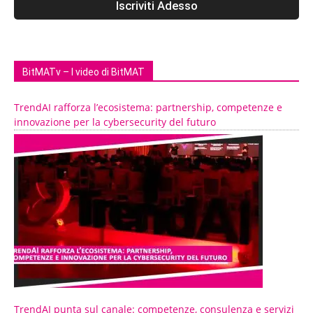
BitMATv – I video di BitMAT
TrendAI rafforza l’ecosistema: partnership, competenze e
innovazione per la cybersecurity del futuro
TrendAI punta sul canale: competenze, consulenza e servizi