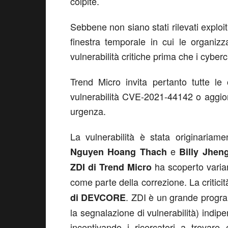
colpite.
Sebbene non siano stati rilevati exploi
finestra temporale in cui le organiz
vulnerabilità critiche prima che i cyberc
Trend Micro invita pertanto tutte le
vulnerabilità CVE-2021-44142 o aggior
urgenza.
La vulnerabilità è stata originaria
e
Nguyen Hoang Thach
Billy Jhen
ha scoperto varia
ZDI di Trend Micro
come parte della correzione. La critici
. ZDI è un grande prog
di DEVCORE
la segnalazione di vulnerabilità) indip
incentivando i ricercatori a trovare 