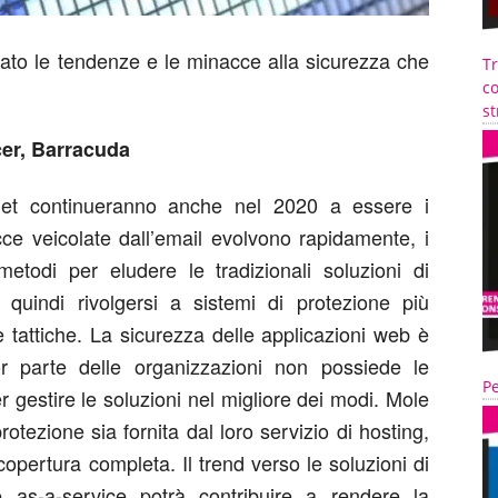
to le tendenze e le minacce alla sicurezza che
T
co
st
cer, Barracuda
rnet continueranno anche nel 2020 a essere i
cce veicolate dall’email evolvono rapidamente, i
metodi per eludere le tradizionali soluzioni di
quindi rivolgersi a sistemi di protezione più
e tattiche. La sicurezza delle applicazioni web è
r parte delle organizzazioni non possiede le
Pe
 gestire le soluzioni nel migliore dei modi. Mole
otezione sia fornita dal loro servizio di hosting,
copertura completa. Il trend verso le soluzioni di
 as-a-service potrà contribuire a rendere la