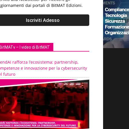
giornamenti dai portali di BitMAT Edizioni.
BitMATv – I video di BitMAT
endAI rafforza l’ecosistema: partnership,
ompetenze e innovazione per la cybersecurity
l futuro