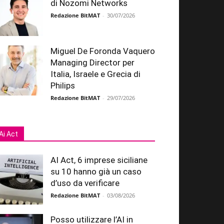
di Nozomi Networks
Redazione BitMAT
-
30/07/2026
Miguel De Foronda Vaquero
Managing Director per
Italia, Israele e Grecia di
Philips
Redazione BitMAT
-
29/07/2026
Ai Act
AI Act, 6 imprese siciliane
su 10 hanno già un caso
d’uso da verificare
Redazione BitMAT
-
03/08/2026
Posso utilizzare l’AI in