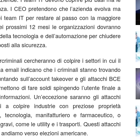
nza. I CEO pretendono che l’azienda evolva ma
ei team IT per restare al passo con la maggiore
ei prossimi 12 mesi le organizzazioni dovranno
 della tecnologia e dell’automazione per chiudere
posti alla sicurezza.
minali cercheranno di colpire i settori in cui il
zza email indicano che i criminali stanno trovando
ntando sull’account takeover e gli attacchi BCE
ttono di fare soldi spingendo l’utente finale a
informazioni. Un’eccezione saranno gli attacchi
ti a colpire industrie con preziose proprietà
a, tecnologia, manifatturiero e farmaceutico, o
ravi, come le utility e i trasporti. Questi attacchi
he andiamo verso elezioni americane.