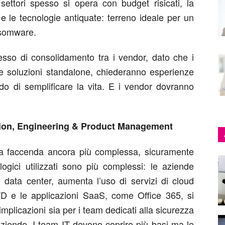
 settori spesso si opera con budget risicati, la
 e le tecnologie antiquate: terreno ideale per un
ansomware.
esso di consolidamento tra i vendor, dato che i
he soluzioni standalone, chiederanno esperienze
rado di semplificare la vita. E i vendor dovranno
ion, Engineering & Product Management
na faccenda ancora più complessa, sicuramente
ogici utilizzati sono più complessi: le aziende
 data center, aumenta l’uso di servizi di cloud
 e le applicazioni SaaS, come Office 365, si
mplicazioni sia per i team dedicati alla sicurezza
aziende. I team IT devono coprire più basi ma le