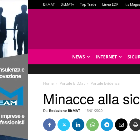
BitMAT
BitMATv
Top Trade
Linea EDP
Itis Maga
NEWS
INTERNET
SICU
Home
Portale BitMat
Portale Evidenza
Minacce alla sic
Da
Redazione BitMAT
-
13/01/2020