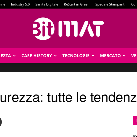
zine
Industry 5.0
Sanità Digitale
ReStart in Green
Speciale Stampanti
Con
REZZA
CASE HISTORY
TECNOLOGIE
MERCATO
VE
BitMat
urezza: tutte le tenden
Is