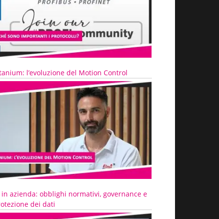
tanium: l’evoluzione del Motion Control
 in azienda: obblighi normativi, governance e
otezione dei dati