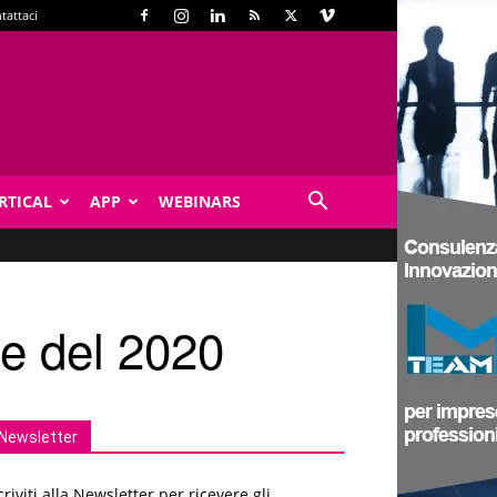
tattaci
RTICAL
APP
WEBINARS
ze del 2020
Newsletter
criviti alla Newsletter per ricevere gli