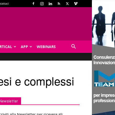
tattaci
RTICAL
APP
WEBINARS
esi e complessi
Newsletter
criviti alla Newsletter per ricevere gli