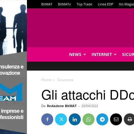
BitMAT
BitMATv
Top Trade
Linea EDP
Itis Maga
NEWS
INTERNET
SICU
Home
Sicurezza
Gli attacchi DD
Da
Redazione BitMAT
-
20/04/2022