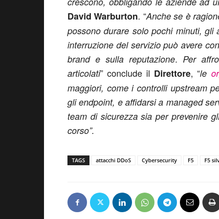
crescono, obbligando le aziende ad un
. “
David Warburton
Anche se è ragione
possono durare solo pochi minuti, gli
interruzione del servizio può avere co
.
brand e sulla reputazione
Per affr
” conclude il
, “
articolati
Direttore
le
o
maggiori, come i controlli upstream per
gli endpoint, e affidarsi a
managed servi
team di sicurezza sia per prevenire gl
corso”.
TAGS
attacchi DDoS
Cybersecurity
F5
F5 sil