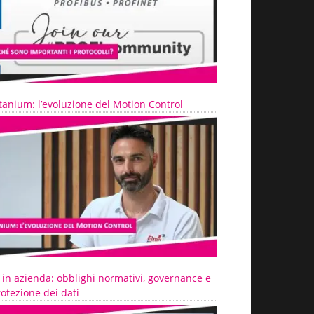
tanium: l’evoluzione del Motion Control
 in azienda: obblighi normativi, governance e
otezione dei dati