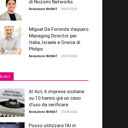
di Nozomi Networks
Redazione BitMAT
-
30/07/2026
Miguel De Foronda Vaquero
Managing Director per
Italia, Israele e Grecia di
Philips
Redazione BitMAT
-
29/07/2026
Ai Act
AI Act, 6 imprese siciliane
su 10 hanno già un caso
d’uso da verificare
Redazione BitMAT
-
03/08/2026
Posso utilizzare l’AI in