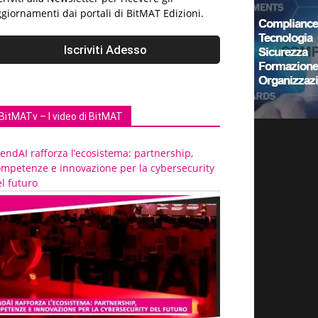
giornamenti dai portali di BitMAT Edizioni.
BitMATv – I video di BitMAT
endAI rafforza l’ecosistema: partnership,
ompetenze e innovazione per la cybersecurity
l futuro