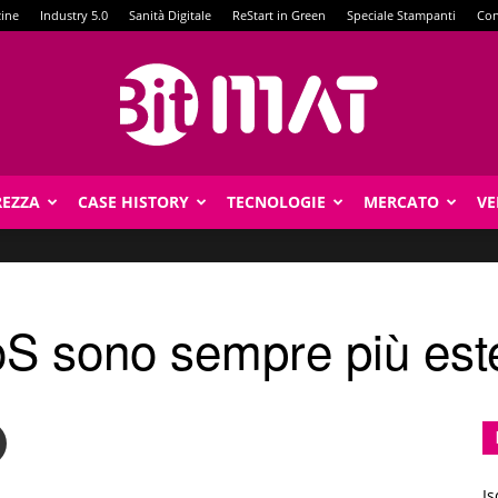
zine
Industry 5.0
Sanità Digitale
ReStart in Green
Speciale Stampanti
Con
REZZA
CASE HISTORY
TECNOLOGIE
MERCATO
VE
BitMat
oS sono sempre più est
Is