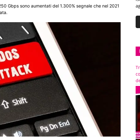
ag
i 250 Gbps sono aumentati del 1.300% segnale che nel 2021
ata.
Tr
c
de