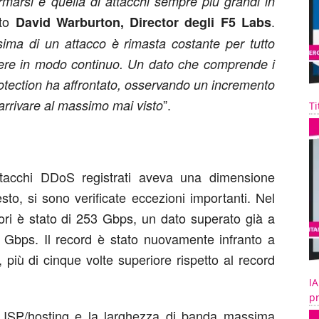
rmarsi è quella di attacchi sempre più grandi in
ato
.
David Warburton, Director degli F5 Labs
ma di un attacco è rimasta costante per tutto
scere in modo continuo. Un dato che comprende i
rotection ha affrontato, osservando un incremento
”.
arrivare al massimo mai visto
Ti
ttacchi DDoS registrati aveva una dimensione
to, si sono verificate eccezioni importanti. Nel
ori è stato di 253 Gbps, un dato superato già a
Gbps. Il record è stato nuovamente infranto a
più di cinque volte superiore rispetto al record
IA
pr
e ISP/hosting e la larghezza di banda massima