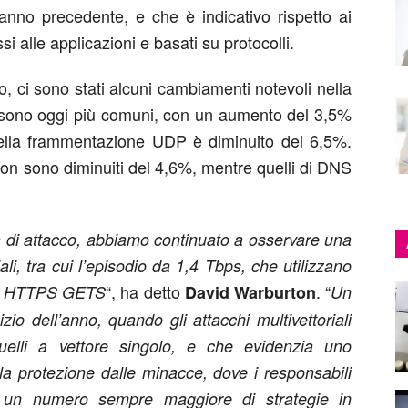
anno precedente, e che è indicativo rispetto ai
i alle applicazioni e basati su protocolli.
o, ci sono stati alcuni cambiamenti notevoli nella
NS sono oggi più comuni, con un aumento del 3,5%
 della frammentazione UDP è diminuito del 6,5%.
ion sono diminuiti del 4,6%, mentre quelli di DNS
a di attacco, abbiamo continuato a osservare una
iali, tra cui l’episodio da 1,4 Tbps, che utilizzano
“, ha detto
. “
 e HTTPS GETS
David
Warburton
Un
zio dell’anno, quando gli attacchi multivettoriali
uelli a vettore singolo, e che evidenzia uno
a protezione dalle minacce, dove i responsabili
e un numero sempre maggiore di strategie in