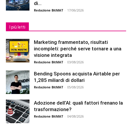
di...
Redazione BitMAT
-
17/06/2026
I più letti
Marketing frammentato, risultati
incompleti: perché serve tornare a una
visione integrata
Redazione BitMAT
-
03/08/2026
Bending Spoons acquista Airtable per
1,285 miliardi di dollari
Redazione BitMAT
-
05/08/2026
Adozione dell’AI: quali fattori frenano la
trasformazione?
Redazione BitMAT
-
04/08/2026