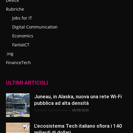
Device
Rubriche
Jobs for IT
Digital Communication
Economics
FantaICT
.ing
FinanceTech
ULTIMI ARTICOLI
Juneau, in Alaska, nuova una rete Wi-Fi
pubblica ad alta densità
Stefano Castelnuovo
-
06/08/2026
L’ecosistema Tech italiano sfiora i 140
miliardi di dollari