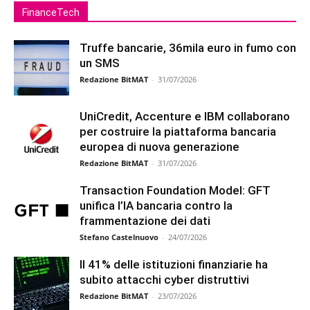
FinanceTech
Truffe bancarie, 36mila euro in fumo con
un SMS
Redazione BitMAT
-
31/07/2026
UniCredit, Accenture e IBM collaborano
per costruire la piattaforma bancaria
europea di nuova generazione
Redazione BitMAT
-
31/07/2026
Transaction Foundation Model: GFT
unifica l’IA bancaria contro la
frammentazione dei dati
Stefano Castelnuovo
-
24/07/2026
Il 41% delle istituzioni finanziarie ha
subito attacchi cyber distruttivi
Redazione BitMAT
-
23/07/2026