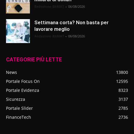
Redazione BitMAT
-
06/08/2026
Settimana corta? Non basta per
lavorare meglio
Redazione BitMAT
-
06/08/2026
CATEGORIE PIÙ LETTE
News
13800
Portale Focus On
12595
Portale Evidenza
8323
Sicurezza
3137
Portale Slider
2785
FinanceTech
2736