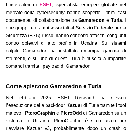
I ricercatori di
ESET
, specialista europeo globale nel
mercato della cybersecurity, hanno scoperto i primi casi
documentati di collaborazione tra
Gamaredon
e
Turla
. I
due gruppi, entrambi associati al Servizio Federale per la
Sicurezza (FSB) russo, hanno condotto attacchi congiunti
contro obiettivi di alto profilo in Ucraina. Sui sistemi
colpiti, Gamaredon ha installato un’ampia gamma di
strumenti, e su uno di questi Turla è riuscita a impartire
comandi tramite i payload di Gamaredon.
Come agiscono Gamaredon e Turla
Nel febbraio 2025, ESET Research ha rilevato
l’esecuzione della backdoor
Kazuar
di Turla tramite i tool
malevoli
PteroGraphin
e
PteroOdd
di Gamaredon su un
sistema in Ucraina. PteroGraphin è stato usato per
riavviare Kazuar v3, probabilmente dopo un crash o