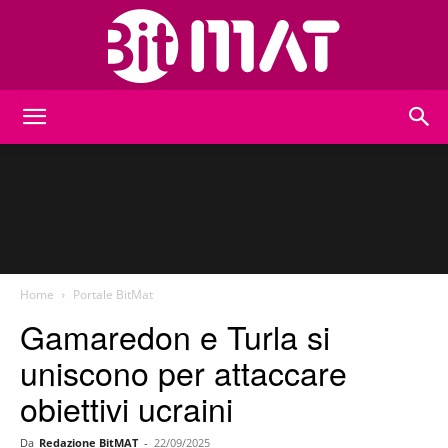
BitMat
Home
Portale BitMat
Gamaredon e Turla si
uniscono per attaccare
obiettivi ucraini
Da
Redazione BitMAT
-
22/09/2025