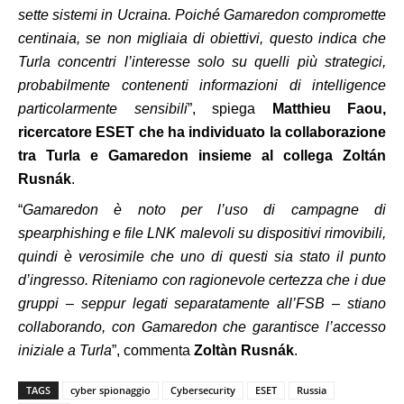
sette sistemi in Ucraina. Poiché Gamaredon compromette
centinaia, se non migliaia di obiettivi, questo indica che
Turla concentri l’interesse solo su quelli più strategici,
probabilmente contenenti informazioni di intelligence
particolarmente sensibili
”, spiega
Matthieu Faou,
ricercatore ESET che ha individuato la collaborazione
tra Turla e Gamaredon insieme al collega Zoltán
Rusnák
.
“
Gamaredon è noto per l’uso di campagne di
spearphishing e file LNK malevoli su dispositivi rimovibili,
quindi è verosimile che uno di questi sia stato il punto
d’ingresso. Riteniamo con ragionevole certezza che i due
gruppi – seppur legati separatamente all’FSB – stiano
collaborando, con Gamaredon che garantisce l’accesso
iniziale a Turla
”, commenta
Zoltàn Rusnák
.
TAGS
cyber spionaggio
Cybersecurity
ESET
Russia