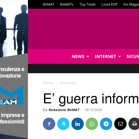
BitMAT
BitMATv
Top Trade
Linea EDP
Itis Maga
NEWS
INTERNET
SICU
Home
Sicurezza
E’ guerra inform
Da
Redazione BitMAT
-
18/12/2024