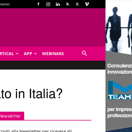
tattaci
RTICAL
APP
WEBINARS
o in Italia?
Newsletter
criviti alla Newsletter per ricevere gli