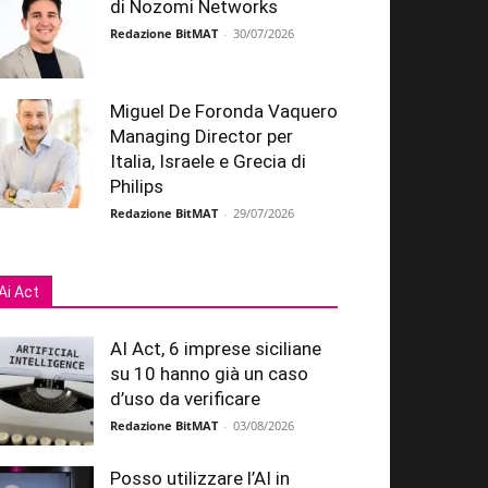
di Nozomi Networks
Redazione BitMAT
-
30/07/2026
Miguel De Foronda Vaquero
Managing Director per
Italia, Israele e Grecia di
Philips
Redazione BitMAT
-
29/07/2026
Ai Act
AI Act, 6 imprese siciliane
su 10 hanno già un caso
d’uso da verificare
Redazione BitMAT
-
03/08/2026
Posso utilizzare l’AI in