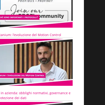
tanium: l’evoluzione del Motion Control
 in azienda: obblighi normativi, governance e
otezione dei dati