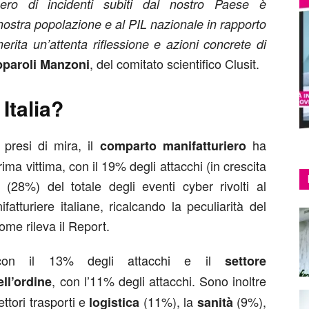
ro di incidenti subiti dal nostro Paese è
nostra popolazione e al PIL nazionale in rapporto
rita un’attenta riflessione e azioni concrete di
, del comitato scientifico Clusit.
paroli Manzoni
Italia?
 presi di mira, il
ha
comparto manifatturiero
rima vittima, con il 19% degli attacchi (in crescita
28%) del totale degli eventi cyber rivolti al
atturiere italiane, ricalcando la peculiarità del
me rileva il Report.
con il 13% degli attacchi e il
settore
, con l’11% degli attacchi. Sono inoltre
ell’ordine
ttori trasporti e
(11%), la
(9%),
logistica
sanità