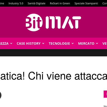
zine
Industry 5.0
Sanità Digitale
ReStart in Green
Speciale Stampanti
Con
REZZA
CASE HISTORY
TECNOLOGIE
MERCATO
VE
BitMat
atica! Chi viene attaccat
Is