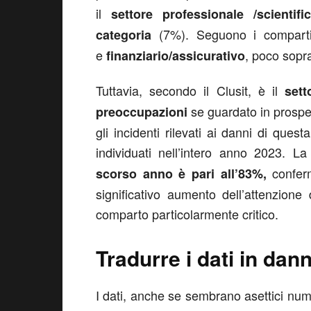
il
settore professionale /scientifi
(7%). Seguono i compar
categoria
e
, poco sopra
finanziario/assicurativo
Tuttavia, secondo il Clusit, è il
sett
se guardato in prospet
preoccupazioni
gli incidenti rilevati ai danni di que
individuati nell’intero anno 2023. L
confer
scorso anno è pari all’83%,
significativo aumento dell’attenzione
comparto particolarmente critico.
Tradurre i dati in dann
I dati, anche se sembrano asettici n