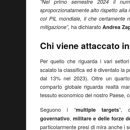
“Nel primo semestre 2024 il nume
sproporzionatamente alto rispetto alla 
col PIL mondiale, il che certamente me
ha dichiarato
mitigazione”,
Andrea Zap
Chi viene attaccato in 
Per quello che riguarda i vari settori
scalato la classifica ed è diventato la p
dal 13% nel 2023). Oltre un quarto (
comparto globale riguarda realtà manif
tessuto economico del nostro Paese, co
Seguono i “
”, 
multiple targets
,
governativo
militare e delle forze d
particolarmente presi di mira anche i se