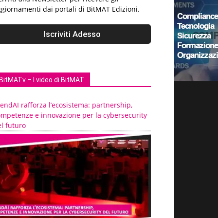
giornamenti dai portali di BitMAT Edizioni.
BitMATv – I video di BitMAT
endAI rafforza l’ecosistema: partnership,
ompetenze e innovazione per la cybersecurity
l futuro