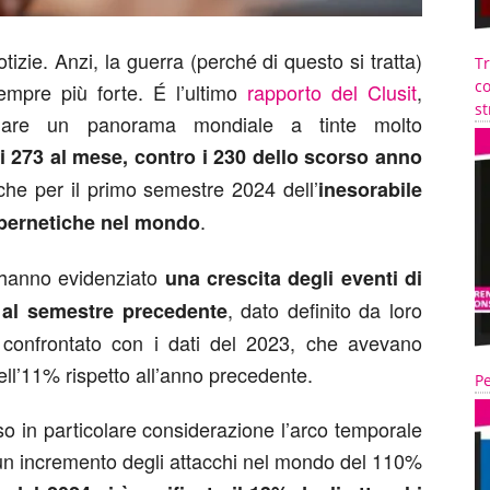
izie. Anzi, la guerra (perché di questo si tratta)
T
co
mpre più forte. É l’ultimo
rapporto del Clusit
,
st
gnare un panorama mondiale a tinte molto
i 273 al mese, contro i 230 dello scorso anno
he per il primo semestre 2024 dell’
inesorabile
.
cibernetiche nel mondo
 hanno evidenziato
una crescita degli eventi di
, dato definito da loro
o al semestre precedente
e confrontato con i dati del 2023, che avevano
ll’11% rispetto all’anno precedente.
Pe
reso in particolare considerazione l’arco temporale
 un incremento degli attacchi nel mondo del 110%