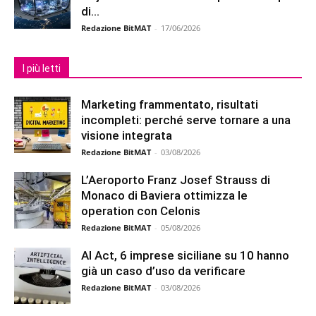
di...
Redazione BitMAT
-
17/06/2026
I più letti
Marketing frammentato, risultati
incompleti: perché serve tornare a una
visione integrata
Redazione BitMAT
-
03/08/2026
L’Aeroporto Franz Josef Strauss di
Monaco di Baviera ottimizza le
operation con Celonis
Redazione BitMAT
-
05/08/2026
AI Act, 6 imprese siciliane su 10 hanno
già un caso d’uso da verificare
Redazione BitMAT
-
03/08/2026