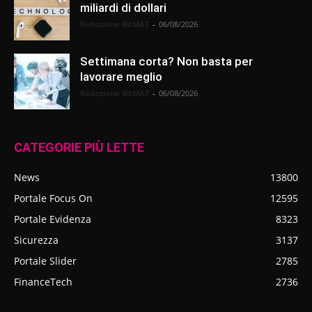
miliardi di dollari
Redazione BitMAT
-
06/08/2026
Settimana corta? Non basta per
lavorare meglio
Redazione BitMAT
-
06/08/2026
CATEGORIE PIÙ LETTE
News
13800
Portale Focus On
12595
Portale Evidenza
8323
Sicurezza
3137
Portale Slider
2785
FinanceTech
2736