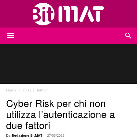
BitMat
Home
Portale BitMat
Cyber Risk per chi non
utilizza l’autenticazione a
due fattori
Da
Redazione BitMAT
-
27/03/2025