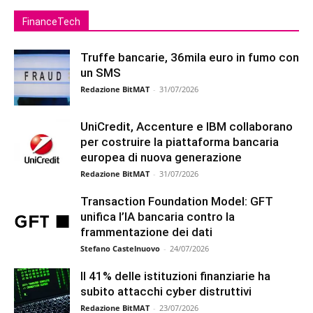
FinanceTech
Truffe bancarie, 36mila euro in fumo con
un SMS
Redazione BitMAT
-
31/07/2026
UniCredit, Accenture e IBM collaborano
per costruire la piattaforma bancaria
europea di nuova generazione
Redazione BitMAT
-
31/07/2026
Transaction Foundation Model: GFT
unifica l’IA bancaria contro la
frammentazione dei dati
Stefano Castelnuovo
-
24/07/2026
Il 41% delle istituzioni finanziarie ha
subito attacchi cyber distruttivi
Redazione BitMAT
-
23/07/2026