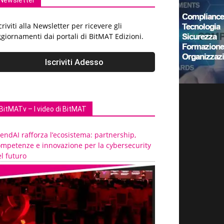
Newsletter
criviti alla Newsletter per ricevere gli
giornamenti dai portali di BitMAT Edizioni.
BitMATv – I video di BitMAT
endAI rafforza l’ecosistema: partnership,
ompetenze e innovazione per la cybersecurity
l futuro