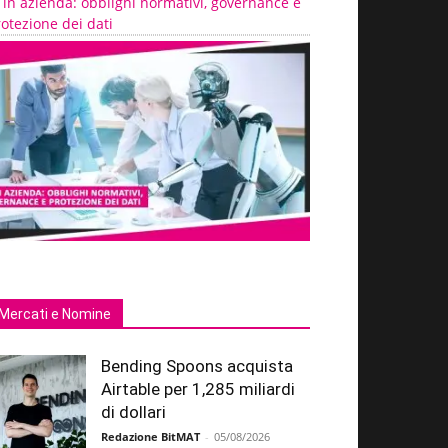
 in azienda: obblighi normativi, governance e
otezione dei dati
Mercati e Nomine
Bending Spoons acquista
Airtable per 1,285 miliardi
di dollari
Redazione BitMAT
-
05/08/2026