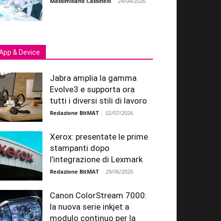
Massimiliano Cassinelli
-
24/04/2026
App & Device
Jabra amplia la gamma
Evolve3 e supporta ora
tutti i diversi stili di lavoro
Redazione BitMAT
-
02/07/2026
Xerox: presentate le prime
stampanti dopo
l’integrazione di Lexmark
Redazione BitMAT
-
29/06/2026
Canon ColorStream 7000:
la nuova serie inkjet a
modulo continuo per la