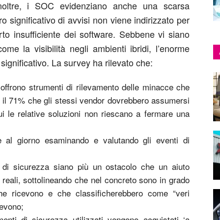
Inoltre, i SOC evidenziano anche una scarsa
 significativo di avvisi non viene indirizzato per
to insufficiente dei software. Sebbene vi siano
ome la visibilità negli ambienti ibridi, l’enorme
ignificativo. La survey ha rilevato che:
offrono strumenti di rilevamento delle minacce che
e il 71% che gli stessi vendor dovrebbero assumersi
ui le relative soluzioni non riescano a fermare una
al giorno esaminando e valutando gli eventi di
i di sicurezza siano più un ostacolo che un aiuto
i reali, sottolineando che nel concreto sono in grado
che ricevono e che classificherebbero come “veri
cevono;
enti di sicurezza utilizzati vengono acquistati ‘a