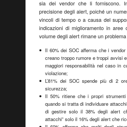
sia dei vendor che li forniscono. 
precisione degli alert, poiché un numero
vincoli di tempo o a causa del suppor
indicazioni di miglioramento in aree c
volume degli alert rimane un problema s
Il 60% dei SOC afferma che i vendor 
creano troppo rumore e troppi avvisi 
maggiori responsabilità nel caso in c
violazione;
L’81% dei SOC spende più di 2 ore 
sicurezza;
Il 50% ritiene che i propri strument
quando si tratta di individuare attacch
di gestire solo il 38% degli alert 
attacchi” solo il 16% degli alert che ri
Il 60% afferma che molti degli strum