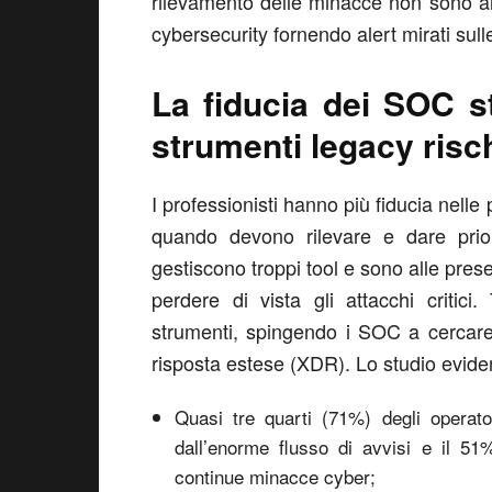
rilevamento delle minacce non sono all’a
cybersecurity fornendo alert mirati sull
La fiducia dei SOC s
strumenti legacy risc
I professionisti hanno più fiducia nelle
quando devono rilevare e dare priori
gestiscono troppi tool e sono alle pres
perdere di vista gli attacchi critici
strumenti, spingendo i SOC a cercare 
risposta estese (XDR). Lo studio evide
Quasi tre quarti (71%) degli operat
dall’enorme flusso di avvisi e il 51
continue minacce cyber;