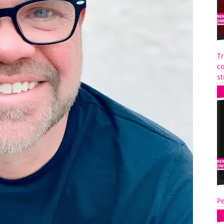
T
co
st
Pe