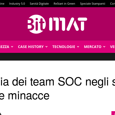
zine
Industry 5.0
Sanità Digitale
ReStart in Green
Speciale Stampanti
Con
REZZA
CASE HISTORY
TECNOLOGIE
MERCATO
VE
BitMat
cia dei team SOC negli 
le minacce