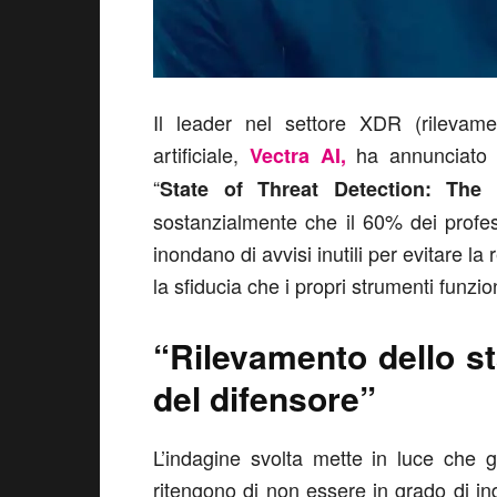
Il leader nel settore XDR (rilevamen
artificiale,
ha annunciato o
Vectra AI,
“
State of Threat Detection: The
sostanzialmente che il 60% dei profess
inondano di avvisi inutili per evitare l
la sfiducia che i propri strumenti funz
“Rilevamento dello st
del difensore”
L’indagine svolta mette in luce che g
ritengono di non essere in grado di in