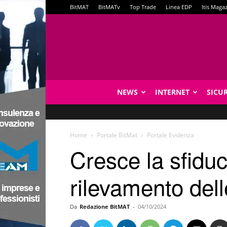
BitMAT
BitMATv
Top Trade
Linea EDP
Itis Maga
NEWS
INTERNET
SICU
Home
Portale BitMat
Portale Evidenza
Cresce la sfidu
rilevamento del
Da
Redazione BitMAT
-
04/10/2024