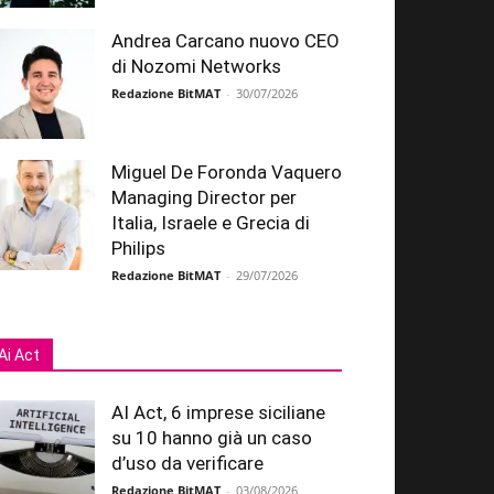
Andrea Carcano nuovo CEO
di Nozomi Networks
Redazione BitMAT
-
30/07/2026
Miguel De Foronda Vaquero
Managing Director per
Italia, Israele e Grecia di
Philips
Redazione BitMAT
-
29/07/2026
Ai Act
AI Act, 6 imprese siciliane
su 10 hanno già un caso
d’uso da verificare
Redazione BitMAT
-
03/08/2026