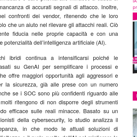
IA
mancanza di accurati segnali di attacco. Inoltre,
pr
ei confronti dei vendor, ritenendo che le loro
 che un aiuto nel rilevare gli attacchi reali. Ciò
ente fiducia nelle proprie capacità e con una
 potenzialità dell’intelligenza artificiale (AI).
hi ibridi continua a intensificarsi poiché le
basati su GenAI per semplificare i processi e
 che offre maggiori opportunità agli aggressori e
er la sicurezza, già alle prese con un numero
 Anche se i SOC sono più confidenti riguardo alle
 molti ritengono di non disporre degli strumenti
do efficace sulle reali minacce. Basato su un
nisti della cybersecurity, lo studio analizza il
epanza, in che modo le attuali soluzioni di