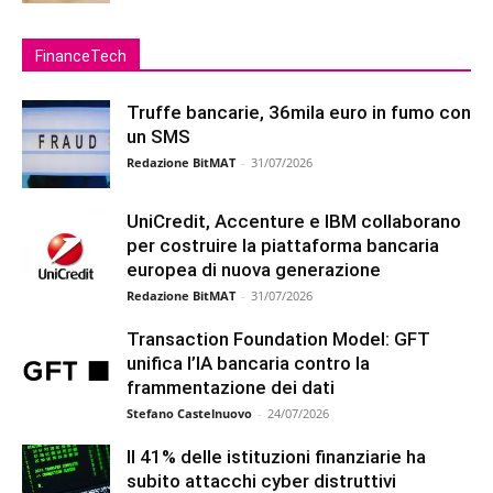
FinanceTech
Truffe bancarie, 36mila euro in fumo con
un SMS
Redazione BitMAT
-
31/07/2026
UniCredit, Accenture e IBM collaborano
per costruire la piattaforma bancaria
europea di nuova generazione
Redazione BitMAT
-
31/07/2026
Transaction Foundation Model: GFT
unifica l’IA bancaria contro la
frammentazione dei dati
Stefano Castelnuovo
-
24/07/2026
Il 41% delle istituzioni finanziarie ha
subito attacchi cyber distruttivi