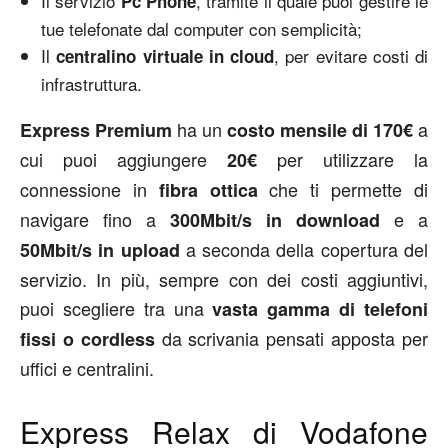
Il servizio
, tramite il quale puoi gestire le
Pc Phone
tue telefonate dal computer con semplicità;
Il
, per evitare costi di
centralino virtuale in cloud
infrastruttura.
ha un
a
Express Premium
costo mensile di 170€
cui puoi aggiungere
per utilizzare la
20€
connessione in
che ti permette di
fibra ottica
navigare fino a
e a
300Mbit/s in download
a seconda della copertura del
50Mbit/s in upload
servizio. In più, sempre con dei costi aggiuntivi,
puoi scegliere tra una
vasta gamma di telefoni
da scrivania pensati apposta per
fissi o cordless
uffici e centralini.
Express Relax di Vodafone