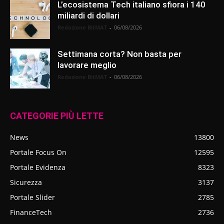
L’ecosistema Tech italiano sfiora i 140
miliardi di dollari
Redazione BitMAT
-
06/08/2026
Settimana corta? Non basta per
lavorare meglio
Redazione BitMAT
-
06/08/2026
CATEGORIE PIÙ LETTE
News
13800
Portale Focus On
12595
Portale Evidenza
8323
Sicurezza
3137
Portale Slider
2785
FinanceTech
2736