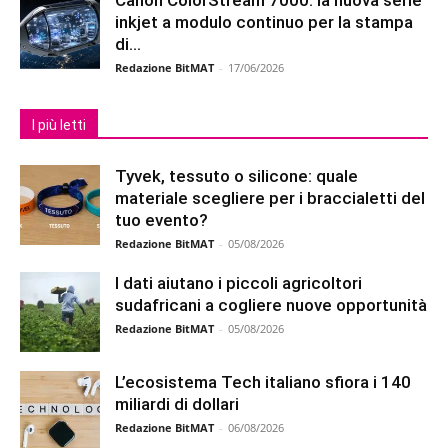
Canon ColorStream 7000: la nuova serie
inkjet a modulo continuo per la stampa
di...
Redazione BitMAT
-
17/06/2026
I più letti
Tyvek, tessuto o silicone: quale
materiale scegliere per i braccialetti del
tuo evento?
Redazione BitMAT
-
05/08/2026
I dati aiutano i piccoli agricoltori
sudafricani a cogliere nuove opportunità
Redazione BitMAT
-
05/08/2026
L’ecosistema Tech italiano sfiora i 140
miliardi di dollari
Redazione BitMAT
-
06/08/2026