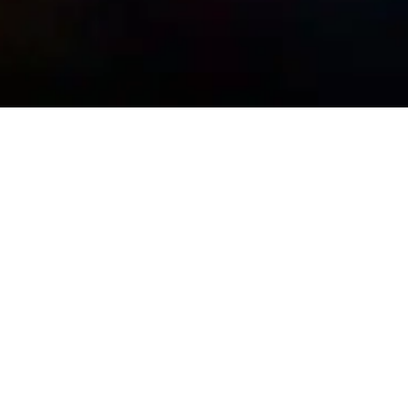
Hackers contro aziende e professionisti
della sicurezza: Una sfida senza
precedenti!
Siamo nell’era degli attacchi di V generazione, le minacce
informatiche diventano sempre più pericolose e nel 2017
hanno raggiunto un notevole grado di sofisticatezza. Ad
esempio WannaCry e NotPetya, denominati appunto
“malware di quinta generazione”, hanno portato non
pochi problemi alle aziende mondiali caratterizzandosi
per una portata su larga scala e rapidità di diffusione.