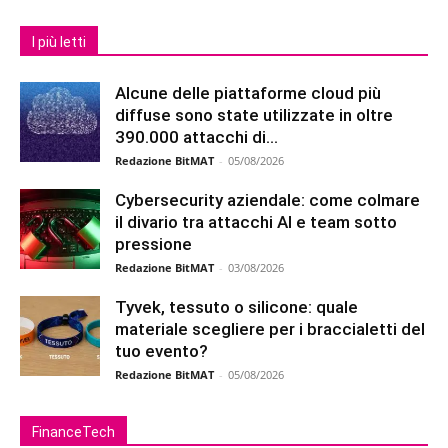
I più letti
Alcune delle piattaforme cloud più
diffuse sono state utilizzate in oltre
390.000 attacchi di...
Redazione BitMAT
-
05/08/2026
Cybersecurity aziendale: come colmare
il divario tra attacchi AI e team sotto
pressione
Redazione BitMAT
-
03/08/2026
Tyvek, tessuto o silicone: quale
materiale scegliere per i braccialetti del
tuo evento?
Redazione BitMAT
-
05/08/2026
FinanceTech