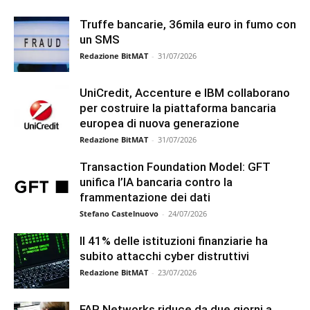
Truffe bancarie, 36mila euro in fumo con
un SMS
Redazione BitMAT
-
31/07/2026
UniCredit, Accenture e IBM collaborano
per costruire la piattaforma bancaria
europea di nuova generazione
Redazione BitMAT
-
31/07/2026
Transaction Foundation Model: GFT
unifica l’IA bancaria contro la
frammentazione dei dati
Stefano Castelnuovo
-
24/07/2026
Il 41% delle istituzioni finanziarie ha
subito attacchi cyber distruttivi
Redazione BitMAT
-
23/07/2026
FAR Networks riduce da due giorni a