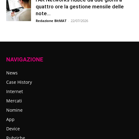
quattro ore la gestione mensile delle
note...
Redazione BitMAT
-
22/07/2026
NAVIGAZIONE
News
Case History
Internet
Mercati
Nomine
App
Device
Rubriche