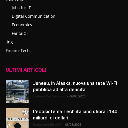
Jobs for IT
Digital Communication
Economics
FantaICT
.ing
FinanceTech
ULTIMI ARTICOLI
Juneau, in Alaska, nuova una rete Wi-Fi
pubblica ad alta densità
Stefano Castelnuovo
-
06/08/2026
L’ecosistema Tech italiano sfiora i 140
miliardi di dollari
Redazione BitMAT
-
06/08/2026