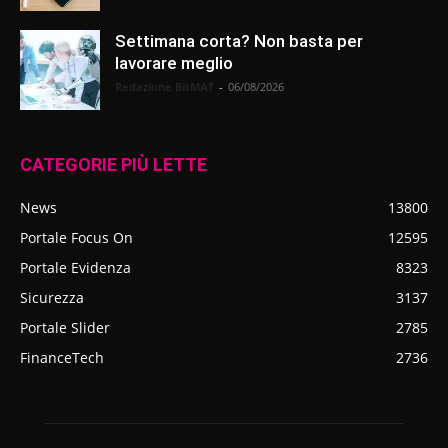
Settimana corta? Non basta per
lavorare meglio
Redazione BitMAT
-
06/08/2026
CATEGORIE PIÙ LETTE
News
13800
Portale Focus On
12595
Portale Evidenza
8323
Sicurezza
3137
Portale Slider
2785
FinanceTech
2736