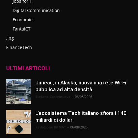
Jobs for IT
Digital Communication
Economics
FantaICT
.ing
FinanceTech
ULTIMI ARTICOLI
Juneau, in Alaska, nuova una rete Wi-Fi
pubblica ad alta densità
Stefano Castelnuovo
-
06/08/2026
L’ecosistema Tech italiano sfiora i 140
miliardi di dollari
Redazione BitMAT
-
06/08/2026