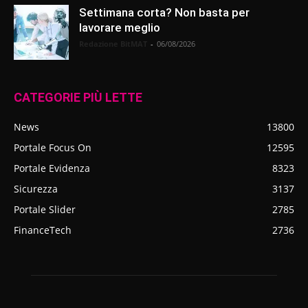
Settimana corta? Non basta per
lavorare meglio
Redazione BitMAT
-
06/08/2026
CATEGORIE PIÙ LETTE
News
13800
Portale Focus On
12595
Portale Evidenza
8323
Sicurezza
3137
Portale Slider
2785
FinanceTech
2736