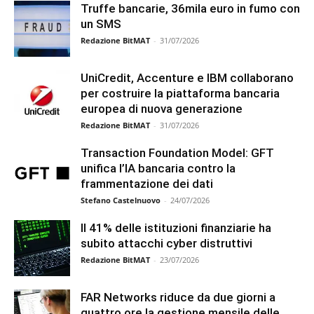
Truffe bancarie, 36mila euro in fumo con
un SMS
Redazione BitMAT
-
31/07/2026
UniCredit, Accenture e IBM collaborano
per costruire la piattaforma bancaria
europea di nuova generazione
Redazione BitMAT
-
31/07/2026
Transaction Foundation Model: GFT
unifica l’IA bancaria contro la
frammentazione dei dati
Stefano Castelnuovo
-
24/07/2026
Il 41% delle istituzioni finanziarie ha
subito attacchi cyber distruttivi
Redazione BitMAT
-
23/07/2026
FAR Networks riduce da due giorni a
quattro ore la gestione mensile delle