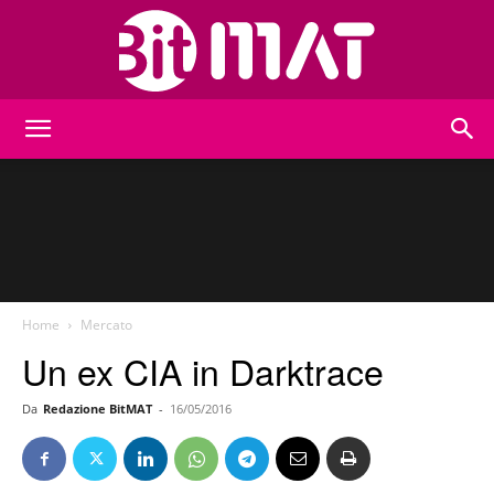
BitMat
Home
Mercato
Un ex CIA in Darktrace
Da
Redazione BitMAT
-
16/05/2016