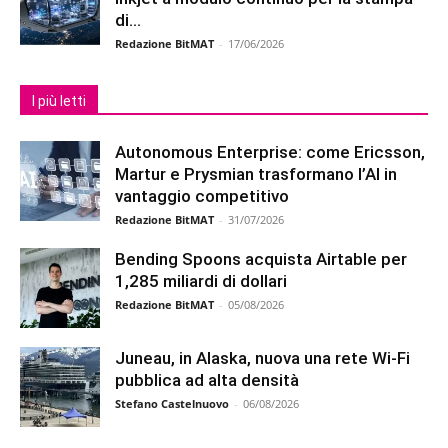
di...
Redazione BitMAT
-
17/06/2026
I più letti
Autonomous Enterprise: come Ericsson,
Martur e Prysmian trasformano l’AI in
vantaggio competitivo
Redazione BitMAT
-
31/07/2026
Bending Spoons acquista Airtable per
1,285 miliardi di dollari
Redazione BitMAT
-
05/08/2026
Juneau, in Alaska, nuova una rete Wi-Fi
pubblica ad alta densità
Stefano Castelnuovo
-
06/08/2026