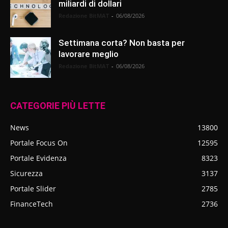
miliardi di dollari
Redazione BitMAT
-
06/08/2026
Settimana corta? Non basta per
lavorare meglio
Redazione BitMAT
-
06/08/2026
CATEGORIE PIÙ LETTE
News
13800
Portale Focus On
12595
Portale Evidenza
8323
Sicurezza
3137
Portale Slider
2785
FinanceTech
2736