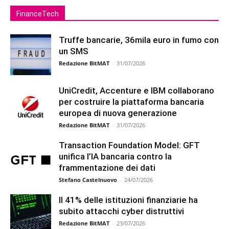
FinanceTech
Truffe bancarie, 36mila euro in fumo con
un SMS
Redazione BitMAT
-
31/07/2026
UniCredit, Accenture e IBM collaborano
per costruire la piattaforma bancaria
europea di nuova generazione
Redazione BitMAT
-
31/07/2026
Transaction Foundation Model: GFT
unifica l’IA bancaria contro la
frammentazione dei dati
Stefano Castelnuovo
-
24/07/2026
Il 41% delle istituzioni finanziarie ha
subito attacchi cyber distruttivi
Redazione BitMAT
-
23/07/2026