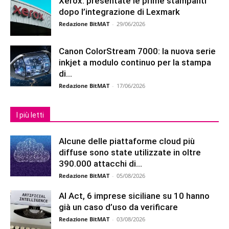
Xerox: presentate le prime stampanti
dopo l’integrazione di Lexmark
Redazione BitMAT
-
29/06/2026
Canon ColorStream 7000: la nuova serie
inkjet a modulo continuo per la stampa
di...
Redazione BitMAT
-
17/06/2026
I più letti
Alcune delle piattaforme cloud più
diffuse sono state utilizzate in oltre
390.000 attacchi di...
Redazione BitMAT
-
05/08/2026
AI Act, 6 imprese siciliane su 10 hanno
già un caso d’uso da verificare
Redazione BitMAT
-
03/08/2026