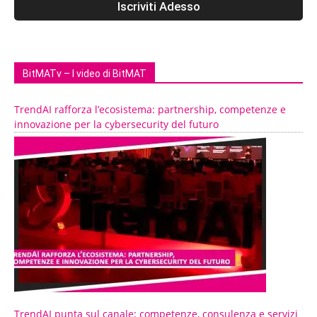
BitMATv – I video di BitMAT
TrendAI rafforza l’ecosistema: partnership, competenze e
innovazione per la cybersecurity del futuro
TrendAI punta sul canale: competenze, consulenza e servizi