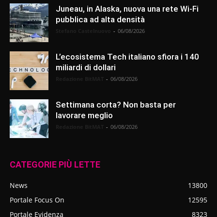
Juneau, in Alaska, nuova una rete Wi-Fi
pubblica ad alta densità
Stefano Castelnuovo
-
06/08/2026
L’ecosistema Tech italiano sfiora i 140
miliardi di dollari
Redazione BitMAT
-
06/08/2026
Settimana corta? Non basta per
lavorare meglio
Redazione BitMAT
-
06/08/2026
CATEGORIE PIÙ LETTE
News
13800
Portale Focus On
12595
Portale Evidenza
8323