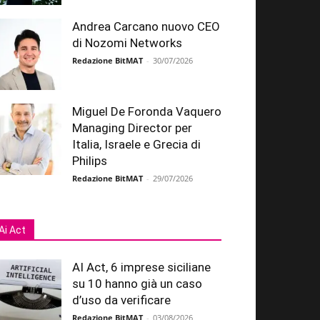
Andrea Carcano nuovo CEO
di Nozomi Networks
Redazione BitMAT
-
30/07/2026
Miguel De Foronda Vaquero
Managing Director per
Italia, Israele e Grecia di
Philips
Redazione BitMAT
-
29/07/2026
Ai Act
AI Act, 6 imprese siciliane
su 10 hanno già un caso
d’uso da verificare
Redazione BitMAT
-
03/08/2026