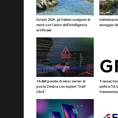
Estate 2026: gli italiani scelgono le
Individuazio
mete con l’aiuto dell’intelligenza
assaggio de
artificiale
TA488 prende di mira i server di
Transactio
posta Zimbra con exploit “Half-
unifica l’IA
Click”
frammentazi