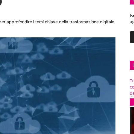
Is
ag
per approfondire i temi chiave della trasformazione digitale
Tr
c
de