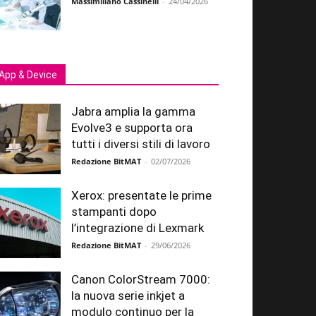
Massimiliano Cassinelli
-
24/04/2026
App & Device
Jabra amplia la gamma
Evolve3 e supporta ora
tutti i diversi stili di lavoro
Redazione BitMAT
-
02/07/2026
Xerox: presentate le prime
stampanti dopo
l’integrazione di Lexmark
Redazione BitMAT
-
29/06/2026
Canon ColorStream 7000:
la nuova serie inkjet a
modulo continuo per la