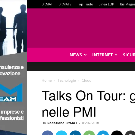
BitMAT
BitMATv
Top Trade
Linea EDP
Itis Maga
NEWS
INTERNET
SICU
Home
Tecnologie
Cloud
Talks On Tour: g
nelle PMI
Da
Redazione BitMAT
-
05/07/2018