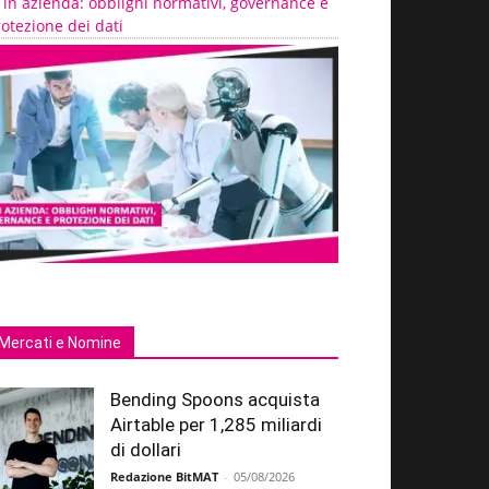
 in azienda: obblighi normativi, governance e
otezione dei dati
Mercati e Nomine
Bending Spoons acquista
Airtable per 1,285 miliardi
di dollari
Redazione BitMAT
-
05/08/2026