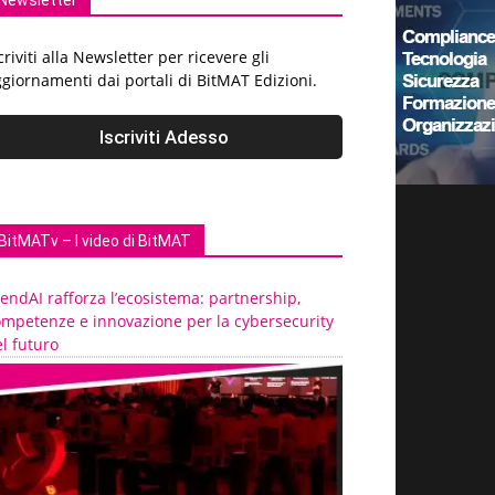
Newsletter
criviti alla Newsletter per ricevere gli
giornamenti dai portali di BitMAT Edizioni.
BitMATv – I video di BitMAT
endAI rafforza l’ecosistema: partnership,
ompetenze e innovazione per la cybersecurity
l futuro