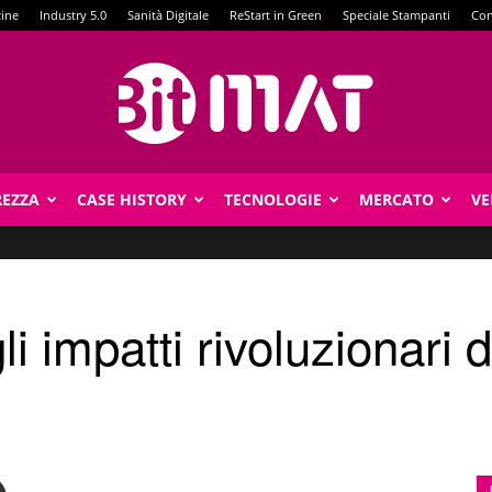
zine
Industry 5.0
Sanità Digitale
ReStart in Green
Speciale Stampanti
Con
REZZA
CASE HISTORY
TECNOLOGIE
MERCATO
VE
BitMat
li impatti rivoluzionari 