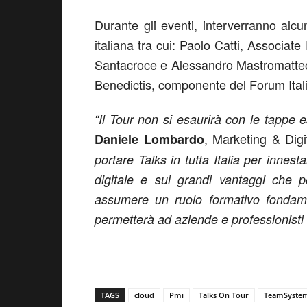
Durante gli eventi, interverranno alcu
italiana tra cui: Paolo Catti, Associat
Santacroce e Alessandro Mastromatteo
Benedictis, componente del Forum Itali
“Il Tour non si esaurirà con le tappe e
, Marketing & Dig
Daniele Lombardo
portare Talks in tutta Italia per innes
digitale e sui grandi vantaggi che 
assumere un ruolo formativo fondame
permetterà ad aziende e professionisti di
TAGS
cloud
Pmi
Talks On Tour
TeamSyste