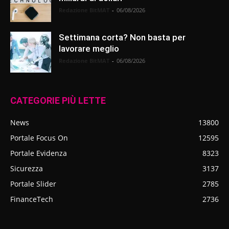
Redazione BitMAT
-
06/08/2026
Settimana corta? Non basta per
lavorare meglio
Redazione BitMAT
-
06/08/2026
CATEGORIE PIÙ LETTE
News
13800
Portale Focus On
12595
Portale Evidenza
8323
Sicurezza
3137
Portale Slider
2785
FinanceTech
2736