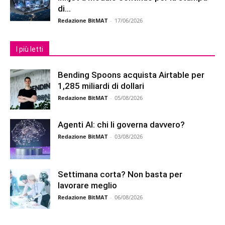
di...
Redazione BitMAT
-
17/06/2026
I più letti
Bending Spoons acquista Airtable per
1,285 miliardi di dollari
Redazione BitMAT
-
05/08/2026
Agenti AI: chi li governa davvero?
Redazione BitMAT
-
03/08/2026
Settimana corta? Non basta per
lavorare meglio
Redazione BitMAT
-
06/08/2026