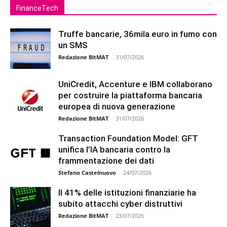
FinanceTech
Truffe bancarie, 36mila euro in fumo con
un SMS
Redazione BitMAT
-
31/07/2026
UniCredit, Accenture e IBM collaborano
per costruire la piattaforma bancaria
europea di nuova generazione
Redazione BitMAT
-
31/07/2026
Transaction Foundation Model: GFT
unifica l’IA bancaria contro la
frammentazione dei dati
Stefano Castelnuovo
-
24/07/2026
Il 41% delle istituzioni finanziarie ha
subito attacchi cyber distruttivi
Redazione BitMAT
-
23/07/2026