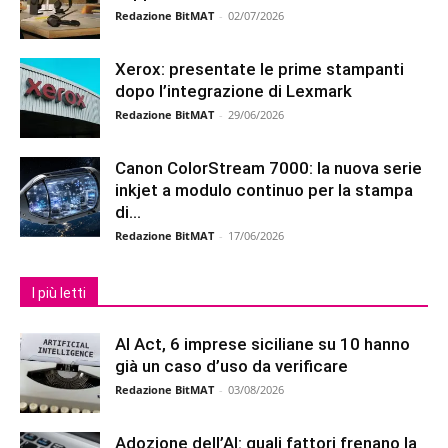
Redazione BitMAT
-
02/07/2026
Xerox: presentate le prime stampanti
dopo l’integrazione di Lexmark
Redazione BitMAT
-
29/06/2026
Canon ColorStream 7000: la nuova serie
inkjet a modulo continuo per la stampa
di...
Redazione BitMAT
-
17/06/2026
I più letti
AI Act, 6 imprese siciliane su 10 hanno
già un caso d’uso da verificare
Redazione BitMAT
-
03/08/2026
Adozione dell’AI: quali fattori frenano la