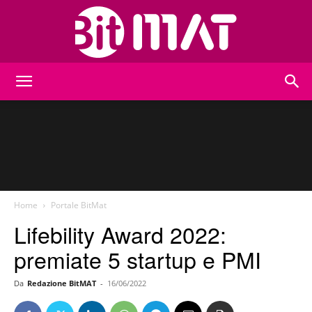
BitMat
Home
Portale BitMat
Lifebility Award 2022:
premiate 5 startup e PMI
Da
Redazione BitMAT
-
16/06/2022