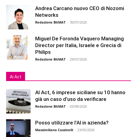
Andrea Carcano nuovo CEO di Nozomi
Networks
Redazione BitMAT
-
30/07/2026
Miguel De Foronda Vaquero Managing
Director per Italia, Israele e Grecia di
Philips
Redazione BitMAT
-
29/07/2026
Ai Act
AI Act, 6 imprese siciliane su 10 hanno
già un caso d’uso da verificare
Redazione BitMAT
-
03/08/2026
Posso utilizzare l’AI in azienda?
Massimiliano Cassinelli
-
23/05/2026