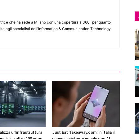
itrice che ha sede a Milano con una copertura a 360° per quanto
lta agli specialisti dell'lnformation & Communication Technology.
lizza un’infrastruttura
Just Eat Takeaway.com: in Italia il
asata su oltre 100 edge
nuovo assistente vocale con AI