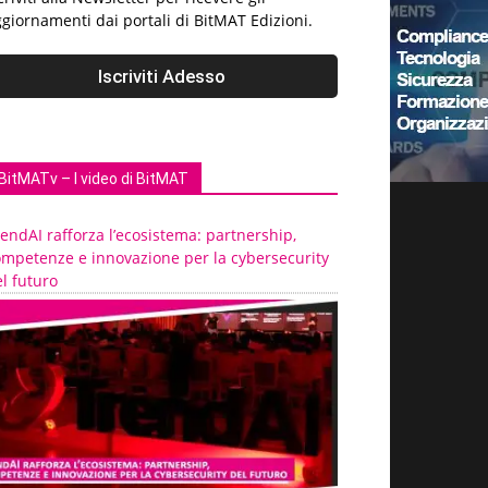
giornamenti dai portali di BitMAT Edizioni.
BitMATv – I video di BitMAT
endAI rafforza l’ecosistema: partnership,
ompetenze e innovazione per la cybersecurity
l futuro