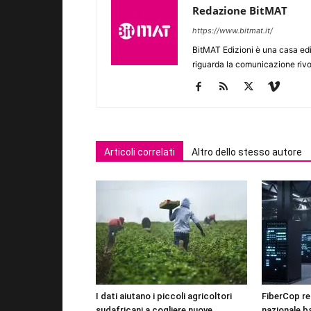
Redazione BitMAT
https://www.bitmat.it/
BitMAT Edizioni è una casa ed
riguarda la comunicazione rivo
Articoli correlati
Altro dello stesso autore
I dati aiutano i piccoli agricoltori
FiberCop rea
sudafricani a cogliere nuove
nazionale b