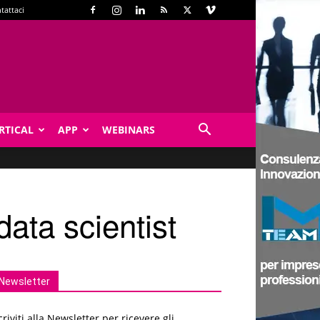
tattaci
RTICAL
APP
WEBINARS
data scientist
Newsletter
criviti alla Newsletter per ricevere gli