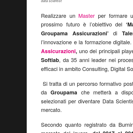
data scientist
Realizzare un
Master
per formare un
prossimo futuro è l’obiettivo del
‘M
di
Groupama Assicurazioni’
Tal
l’innovazione e la formazione digitale.
uno dei principali play
Assicurazioni
,
, da 35 anni leader nei proces
Softlab
efficaci in ambito Consulting, Digital S
Si tratta di un percorso formativo pos
da
che metterà a dispos
Groupama
selezionati per diventare Data Scientist
mercato.
Secondo quanto registrato da Burning