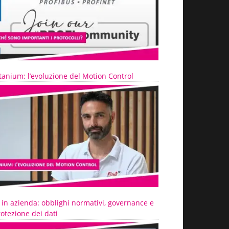
tanium: l’evoluzione del Motion Control
 in azienda: obblighi normativi, governance e
otezione dei dati