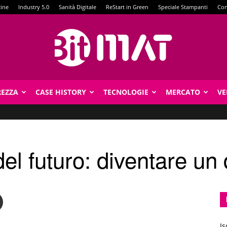
zine
Industry 5.0
Sanità Digitale
ReStart in Green
Speciale Stampanti
Con
REZZA
CASE HISTORY
TECNOLOGIE
MERCATO
VE
BitMat
el futuro: diventare un 
Is