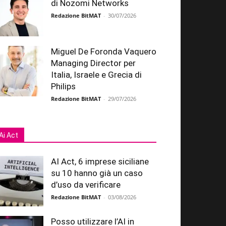
di Nozomi Networks
Redazione BitMAT
-
30/07/2026
Miguel De Foronda Vaquero
Managing Director per
Italia, Israele e Grecia di
Philips
Redazione BitMAT
-
29/07/2026
Ai Act
AI Act, 6 imprese siciliane
su 10 hanno già un caso
d’uso da verificare
Redazione BitMAT
-
03/08/2026
Posso utilizzare l’AI in