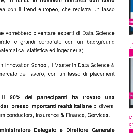
, in Italia, le richieste nell’area dati sono
nea con il trend europeo, che registra un tasso
he vorrebbero diventare esperti di Data Science
utturate e grandi corporate con un background
Ti
matematica, statistica ed ingegneria).
en Innovation School, il Master in Data Science &
 mercato del lavoro, con un tasso di placement
e il 90% dei partecipanti ha trovato una
di diversi
dati presso importanti realtà italiane
 Semiconductors, Insurance & Finance, Services.
IA
pr
ministratore Delegato e Direttore Generale