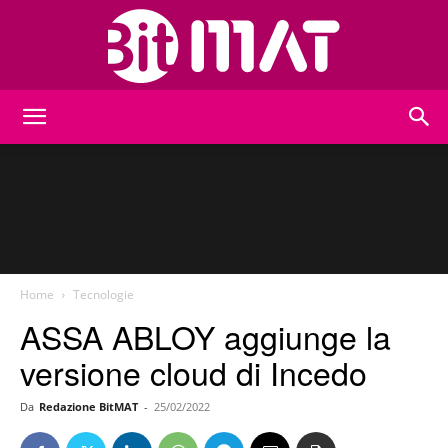
BitMat
Home
Tecnologie
ASSA ABLOY aggiunge la
versione cloud di Incedo
Da
Redazione BitMAT
-
25/02/2022