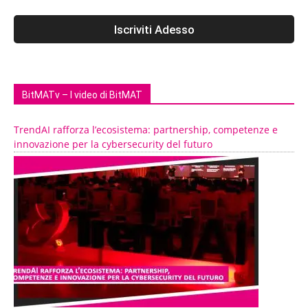
BitMATv – I video di BitMAT
TrendAI rafforza l’ecosistema: partnership, competenze e
innovazione per la cybersecurity del futuro