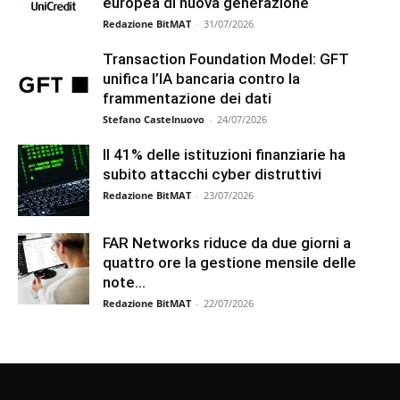
europea di nuova generazione
Redazione BitMAT
-
31/07/2026
Transaction Foundation Model: GFT
unifica l’IA bancaria contro la
frammentazione dei dati
Stefano Castelnuovo
-
24/07/2026
Il 41% delle istituzioni finanziarie ha
subito attacchi cyber distruttivi
Redazione BitMAT
-
23/07/2026
FAR Networks riduce da due giorni a
quattro ore la gestione mensile delle
note...
Redazione BitMAT
-
22/07/2026