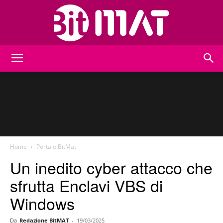
BitMat
Home
Portale BitMat
Un inedito cyber attacco che
sfrutta Enclavi VBS di
Windows
Da
Redazione BitMAT
-
19/03/2025