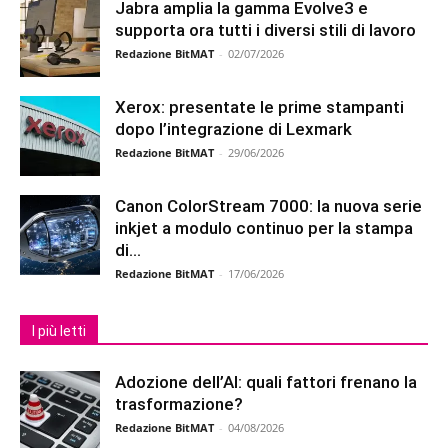
Jabra amplia la gamma Evolve3 e
supporta ora tutti i diversi stili di lavoro
Redazione BitMAT
-
02/07/2026
Xerox: presentate le prime stampanti
dopo l’integrazione di Lexmark
Redazione BitMAT
-
29/06/2026
Canon ColorStream 7000: la nuova serie
inkjet a modulo continuo per la stampa
di...
Redazione BitMAT
-
17/06/2026
I più letti
Adozione dell’AI: quali fattori frenano la
trasformazione?
Redazione BitMAT
-
04/08/2026