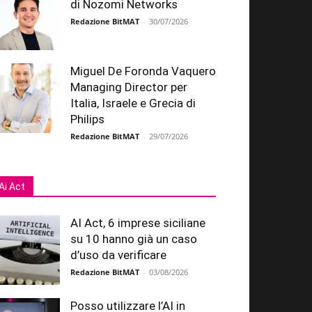
di Nozomi Networks
Redazione BitMAT
-
30/07/2026
Miguel De Foronda Vaquero
Managing Director per
Italia, Israele e Grecia di
Philips
Redazione BitMAT
-
29/07/2026
Ai Act
AI Act, 6 imprese siciliane
su 10 hanno già un caso
d’uso da verificare
Redazione BitMAT
-
03/08/2026
Posso utilizzare l’AI in