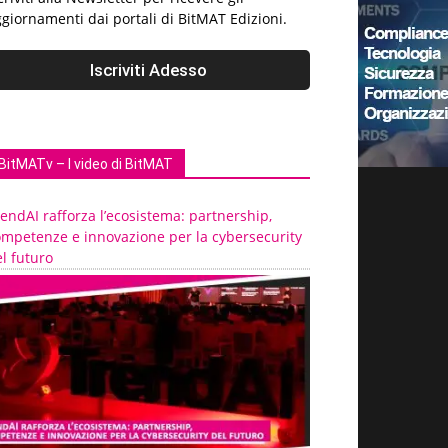
giornamenti dai portali di BitMAT Edizioni.
BitMATv – I video di BitMAT
endAI rafforza l’ecosistema: partnership,
ompetenze e innovazione per la cybersecurity
l futuro