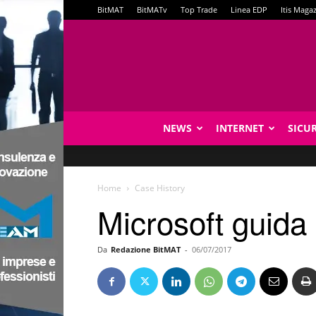
BitMAT
BitMATv
Top Trade
Linea EDP
Itis Maga
NEWS
INTERNET
SICU
Home
Case History
Microsoft guida 
Da
Redazione BitMAT
-
06/07/2017