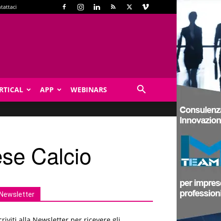
tattaci
RTICAL
APP
WEBINARS
ese Calcio
Newsletter
criviti alla Newsletter per ricevere gli