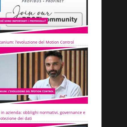
tanium: l’evoluzione del Motion Control
 in azienda: obblighi normativi, governance e
otezione dei dati