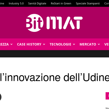
zine
Industry 5.0
Sanità Digitale
ReStart in Green
Speciale Stampanti
Con
REZZA
CASE HISTORY
TECNOLOGIE
MERCATO
VE
BitMat
l’innovazione dell’Udin
Is