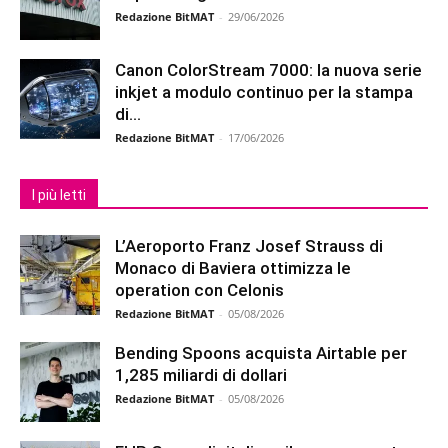
Redazione BitMAT
-
29/06/2026
Canon ColorStream 7000: la nuova serie
inkjet a modulo continuo per la stampa
di...
Redazione BitMAT
-
17/06/2026
I più letti
L’Aeroporto Franz Josef Strauss di
Monaco di Baviera ottimizza le
operation con Celonis
Redazione BitMAT
-
05/08/2026
Bending Spoons acquista Airtable per
1,285 miliardi di dollari
Redazione BitMAT
-
05/08/2026