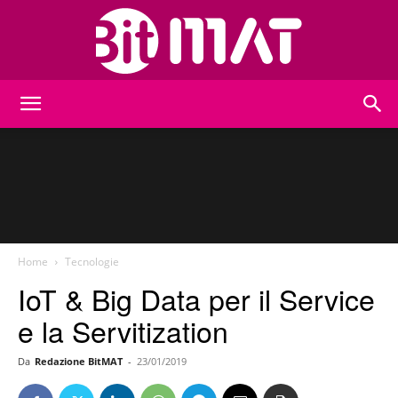
BitMat
Home
Tecnologie
IoT & Big Data per il Service
e la Servitization
Da
Redazione BitMAT
-
23/01/2019