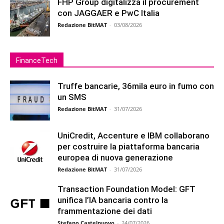
FHP Group digitalizza il procurement
con JAGGAER e PwC Italia
Redazione BitMAT
-
03/08/2026
FinanceTech
Truffe bancarie, 36mila euro in fumo con
un SMS
Redazione BitMAT
-
31/07/2026
UniCredit, Accenture e IBM collaborano
per costruire la piattaforma bancaria
europea di nuova generazione
Redazione BitMAT
-
31/07/2026
Transaction Foundation Model: GFT
unifica l’IA bancaria contro la
frammentazione dei dati
Stefano Castelnuovo
-
24/07/2026