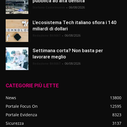
pubblica ad alta densità
Stefano Castelnuovo
-
06/08/2026
L’ecosistema Tech italiano sfiora i 140
miliardi di dollari
Redazione BitMAT
-
06/08/2026
Settimana corta? Non basta per
lavorare meglio
Redazione BitMAT
-
06/08/2026
CATEGORIE PIÙ LETTE
News
13800
Portale Focus On
12595
Portale Evidenza
8323
Sicurezza
3137