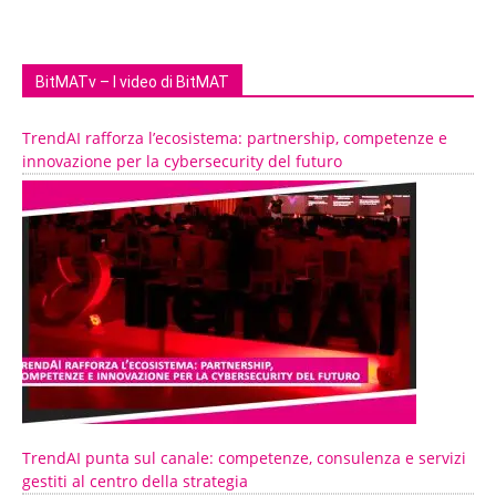
BitMATv – I video di BitMAT
TrendAI rafforza l’ecosistema: partnership, competenze e
innovazione per la cybersecurity del futuro
TrendAI punta sul canale: competenze, consulenza e servizi
gestiti al centro della strategia