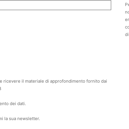
Pe
no
e
c
di
e ricevere il materiale di approfondimento fornito dai
3
ento dei dati.
i la sua newsletter.