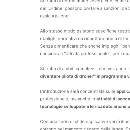
Si tratta di norme molto severe che, come e
dell’Ordine, possono portare a sanzioni da 
assicurazione.
Allo stesso modo esistono specifiche restriz
obblighi normativi da rispettare prima di far
Senza dimenticare che anche impieghi “bana
considerati “attività professionale”, per i qu
Si tratta di ambiti complessi, che verranno il
diventare pilota di drone?” in programma v
L’introduzione sarà concentrata sulle
applica
professionale, ma anche in
attività di soc
tecnologie sviluppate e le ricadute anche p
Con una serie di slide esplicative verrà illus
corrono nel mancato rispetto della legge. Sa