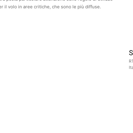
 il volo in aree critiche, che sono le più diffuse.
S
RT
I