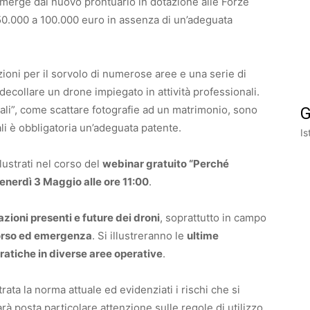
merge dal nuovo prontuario in dotazione alle Forze
50.000 a 100.000 euro in assenza di un’adeguata
ioni per il sorvolo di numerose aree e una serie di
 decollare un drone impiegato in attività professionali.
li”, come scattare fotografie ad un matrimonio, sono
G
ali è obbligatoria un’adeguata patente.
Is
lustrati nel corso del
webinar gratuito “Perché
enerdì 3 Maggio alle ore 11:00
.
zioni presenti e future dei droni
, soprattutto in campo
corso ed emergenza
. Si illustreranno le
ultime
ratiche in diverse aree operative
.
trata la norma attuale ed evidenziati i rischi che si
rà posta particolare attenzione sulle regole di utilizzo