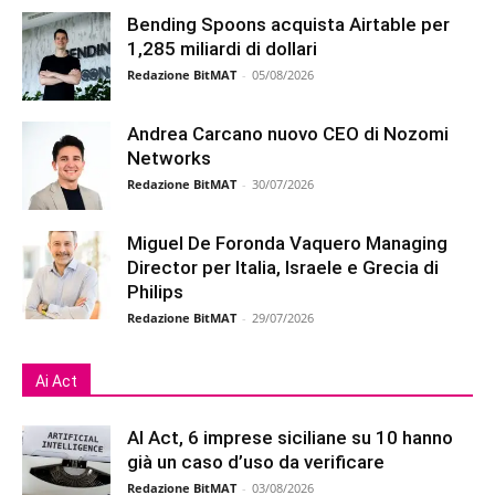
Bending Spoons acquista Airtable per
1,285 miliardi di dollari
Redazione BitMAT
-
05/08/2026
Andrea Carcano nuovo CEO di Nozomi
Networks
Redazione BitMAT
-
30/07/2026
Miguel De Foronda Vaquero Managing
Director per Italia, Israele e Grecia di
Philips
Redazione BitMAT
-
29/07/2026
Ai Act
AI Act, 6 imprese siciliane su 10 hanno
già un caso d’uso da verificare
Redazione BitMAT
-
03/08/2026