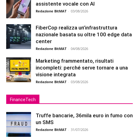
assistente vocale con AI
Redazione BitMAT
-
03/08/2026
FiberCop realizza un’infrastruttura
nazionale basata su oltre 100 edge data
center
Redazione BitMAT
-
04/08/2026
Marketing frammentato, risultati
incompleti: perché serve tornare a una
visione integrata
Redazione BitMAT
-
03/08/2026
FinanceTech
Truffe bancarie, 36mila euro in fumo con
un SMS
Redazione BitMAT
-
31/07/2026