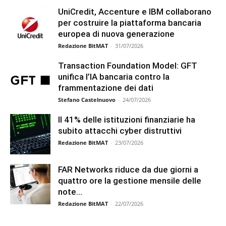
UniCredit, Accenture e IBM collaborano
per costruire la piattaforma bancaria
europea di nuova generazione
Redazione BitMAT
-
31/07/2026
Transaction Foundation Model: GFT
unifica l’IA bancaria contro la
frammentazione dei dati
Stefano Castelnuovo
-
24/07/2026
Il 41% delle istituzioni finanziarie ha
subito attacchi cyber distruttivi
Redazione BitMAT
-
23/07/2026
FAR Networks riduce da due giorni a
quattro ore la gestione mensile delle
note...
Redazione BitMAT
-
22/07/2026