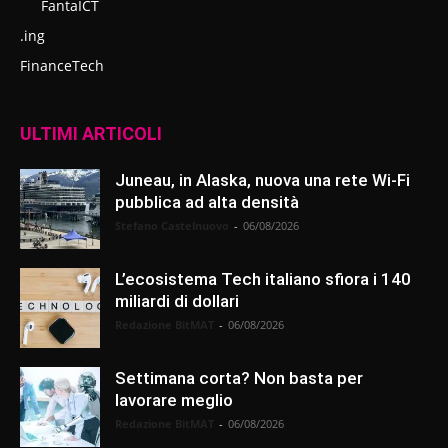
FantaICT
.ing
FinanceTech
ULTIMI ARTICOLI
Juneau, in Alaska, nuova una rete Wi-Fi
pubblica ad alta densità
Stefano Castelnuovo
-
06/08/2026
L’ecosistema Tech italiano sfiora i 140
miliardi di dollari
Redazione BitMAT
-
06/08/2026
Settimana corta? Non basta per
lavorare meglio
Redazione BitMAT
-
06/08/2026