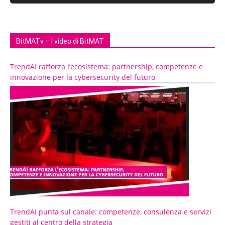
BitMATv – I video di BitMAT
TrendAI rafforza l’ecosistema: partnership, competenze e
innovazione per la cybersecurity del futuro
TrendAI punta sul canale: competenze, consulenza e servizi
gestiti al centro della strategia