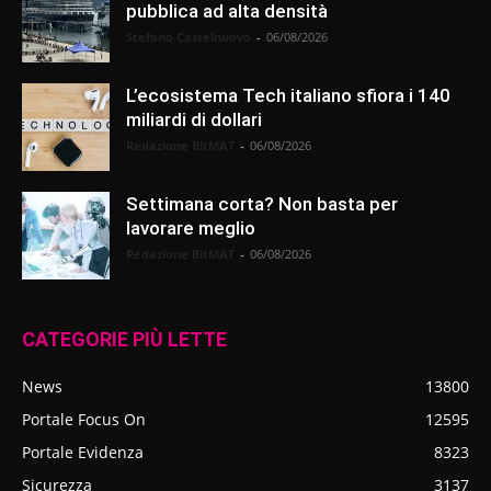
pubblica ad alta densità
Stefano Castelnuovo
-
06/08/2026
L’ecosistema Tech italiano sfiora i 140
miliardi di dollari
Redazione BitMAT
-
06/08/2026
Settimana corta? Non basta per
lavorare meglio
Redazione BitMAT
-
06/08/2026
CATEGORIE PIÙ LETTE
News
13800
Portale Focus On
12595
Portale Evidenza
8323
Sicurezza
3137