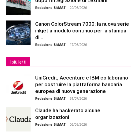
dopo l’integrazione di Lexmark
Redazione BitMAT
-
29/06/2026
Canon ColorStream 7000: la nuova serie
inkjet a modulo continuo per la stampa
di...
Redazione BitMAT
-
17/06/2026
I più letti
UniCredit, Accenture e IBM collaborano
per costruire la piattaforma bancaria
europea di nuova generazione
Redazione BitMAT
-
31/07/2026
Claude ha hackerato alcune
organizzazioni
Redazione BitMAT
-
05/08/2026