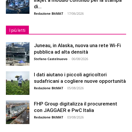
inkjet a modulo continuo per la stampa
di...
Redazione BitMAT
-
17/06/2026
I più letti
Juneau, in Alaska, nuova una rete Wi-Fi
pubblica ad alta densità
Stefano Castelnuovo
-
06/08/2026
I dati aiutano i piccoli agricoltori
sudafricani a cogliere nuove opportunità
Redazione BitMAT
-
05/08/2026
FHP Group digitalizza il procurement
con JAGGAER e PwC Italia
Redazione BitMAT
-
03/08/2026