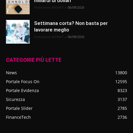
miliardi di dollari
Redazione BitMAT
-
06/08/2026
Settimana corta? Non basta per
lavorare meglio
Redazione BitMAT
-
06/08/2026
CATEGORIE PIÙ LETTE
News
13800
Portale Focus On
12595
Portale Evidenza
8323
Sicurezza
3137
Portale Slider
2785
FinanceTech
2736