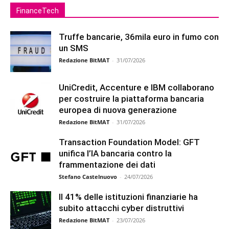
FinanceTech
Truffe bancarie, 36mila euro in fumo con
un SMS
Redazione BitMAT
-
31/07/2026
UniCredit, Accenture e IBM collaborano
per costruire la piattaforma bancaria
europea di nuova generazione
Redazione BitMAT
-
31/07/2026
Transaction Foundation Model: GFT
unifica l’IA bancaria contro la
frammentazione dei dati
Stefano Castelnuovo
-
24/07/2026
Il 41% delle istituzioni finanziarie ha
subito attacchi cyber distruttivi
Redazione BitMAT
-
23/07/2026