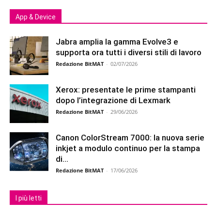
App & Device
Jabra amplia la gamma Evolve3 e
supporta ora tutti i diversi stili di lavoro
Redazione BitMAT
-
02/07/2026
Xerox: presentate le prime stampanti
dopo l’integrazione di Lexmark
Redazione BitMAT
-
29/06/2026
Canon ColorStream 7000: la nuova serie
inkjet a modulo continuo per la stampa
di...
Redazione BitMAT
-
17/06/2026
I più letti