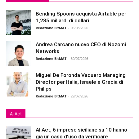
Bending Spoons acquista Airtable per
1,285 miliardi di dollari
Redazione BitMAT
-
05/08/2026
Andrea Carcano nuovo CEO di Nozomi
Networks
Redazione BitMAT
-
30/07/2026
Miguel De Foronda Vaquero Managing
Director per Italia, Israele e Grecia di
Philips
Redazione BitMAT
-
29/07/2026
Ai Act
AI Act, 6 imprese siciliane su 10 hanno
già un caso d’uso da verificare