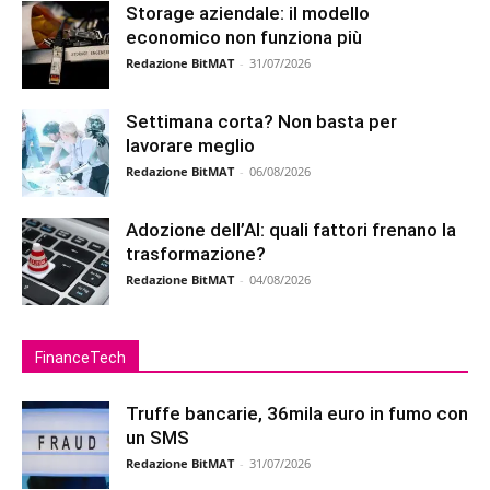
Storage aziendale: il modello
economico non funziona più
Redazione BitMAT
-
31/07/2026
Settimana corta? Non basta per
lavorare meglio
Redazione BitMAT
-
06/08/2026
Adozione dell’AI: quali fattori frenano la
trasformazione?
Redazione BitMAT
-
04/08/2026
FinanceTech
Truffe bancarie, 36mila euro in fumo con
un SMS
Redazione BitMAT
-
31/07/2026