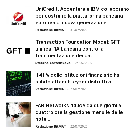
UniCredit, Accenture e IBM collaborano
per costruire la piattaforma bancaria
europea di nuova generazione
Redazione BitMAT
-
31/07/2026
Transaction Foundation Model: GFT
unifica l’IA bancaria contro la
frammentazione dei dati
Stefano Castelnuovo
-
24/07/2026
Il 41% delle istituzioni finanziarie ha
subito attacchi cyber distruttivi
Redazione BitMAT
-
23/07/2026
FAR Networks riduce da due giorni a
quattro ore la gestione mensile delle
note...
Redazione BitMAT
-
22/07/2026