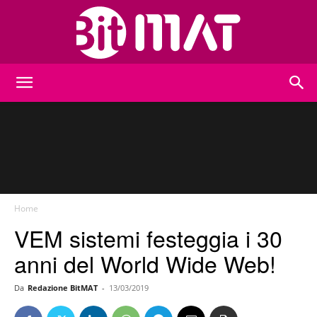
BitMat
Home
VEM sistemi festeggia i 30
anni del World Wide Web!
Da
Redazione BitMAT
-
13/03/2019