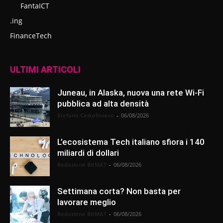
FantaICT
.ing
FinanceTech
ULTIMI ARTICOLI
Juneau, in Alaska, nuova una rete Wi-Fi
pubblica ad alta densità
Stefano Castelnuovo
-
06/08/2026
L’ecosistema Tech italiano sfiora i 140
miliardi di dollari
Redazione BitMAT
-
06/08/2026
Settimana corta? Non basta per
lavorare meglio
Redazione BitMAT
-
06/08/2026