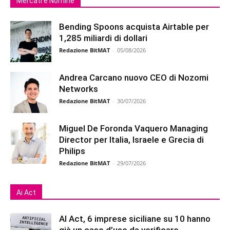
Mercati e Nomine
Bending Spoons acquista Airtable per
1,285 miliardi di dollari
Redazione BitMAT
-
05/08/2026
Andrea Carcano nuovo CEO di Nozomi
Networks
Redazione BitMAT
-
30/07/2026
Miguel De Foronda Vaquero Managing
Director per Italia, Israele e Grecia di
Philips
Redazione BitMAT
-
29/07/2026
Ai Act
AI Act, 6 imprese siciliane su 10 hanno
già un caso d’uso da verificare