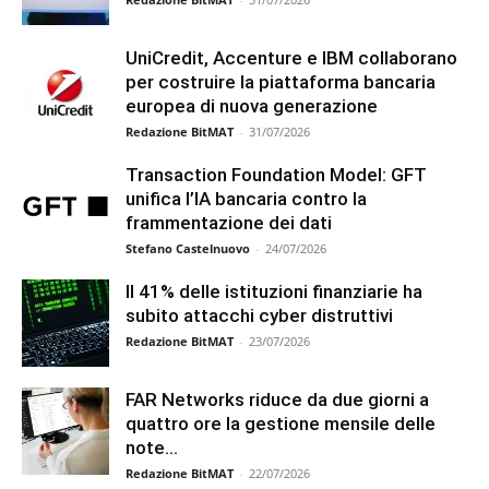
UniCredit, Accenture e IBM collaborano
per costruire la piattaforma bancaria
europea di nuova generazione
Redazione BitMAT
-
31/07/2026
Transaction Foundation Model: GFT
unifica l’IA bancaria contro la
frammentazione dei dati
Stefano Castelnuovo
-
24/07/2026
Il 41% delle istituzioni finanziarie ha
subito attacchi cyber distruttivi
Redazione BitMAT
-
23/07/2026
FAR Networks riduce da due giorni a
quattro ore la gestione mensile delle
note...
Redazione BitMAT
-
22/07/2026