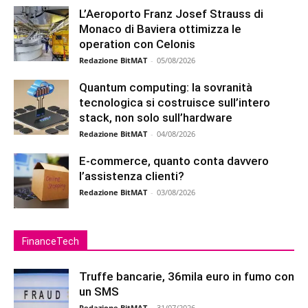
L’Aeroporto Franz Josef Strauss di
Monaco di Baviera ottimizza le
operation con Celonis
Redazione BitMAT
-
05/08/2026
Quantum computing: la sovranità
tecnologica si costruisce sull’intero
stack, non solo sull’hardware
Redazione BitMAT
-
04/08/2026
E-commerce, quanto conta davvero
l’assistenza clienti?
Redazione BitMAT
-
03/08/2026
FinanceTech
Truffe bancarie, 36mila euro in fumo con
un SMS
Redazione BitMAT
-
31/07/2026