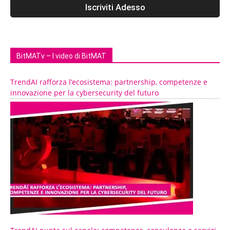
BitMATv – I video di BitMAT
TrendAI rafforza l’ecosistema: partnership, competenze e
innovazione per la cybersecurity del futuro