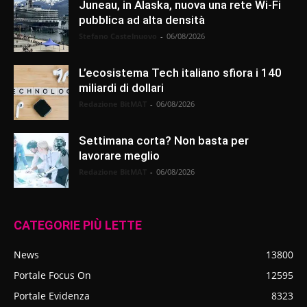
Juneau, in Alaska, nuova una rete Wi-Fi
pubblica ad alta densità
Stefano Castelnuovo
-
06/08/2026
L’ecosistema Tech italiano sfiora i 140
miliardi di dollari
Redazione BitMAT
-
06/08/2026
Settimana corta? Non basta per
lavorare meglio
Redazione BitMAT
-
06/08/2026
CATEGORIE PIÙ LETTE
News
13800
Portale Focus On
12595
Portale Evidenza
8323