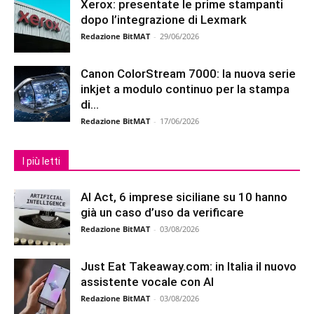
Xerox: presentate le prime stampanti
dopo l’integrazione di Lexmark
Redazione BitMAT
-
29/06/2026
Canon ColorStream 7000: la nuova serie
inkjet a modulo continuo per la stampa
di...
Redazione BitMAT
-
17/06/2026
I più letti
AI Act, 6 imprese siciliane su 10 hanno
già un caso d’uso da verificare
Redazione BitMAT
-
03/08/2026
Just Eat Takeaway.com: in Italia il nuovo
assistente vocale con AI
Redazione BitMAT
-
03/08/2026