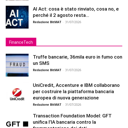
AI Act: cosa è stato rinviato, cosa no, e
perché il 2 agosto resta...
Redazione BitMAT
-
31/07/2026
FinanceTech
Truffe bancarie, 36mila euro in fumo con
un SMS
Redazione BitMAT
-
31/07/2026
UniCredit, Accenture e IBM collaborano
per costruire la piattaforma bancaria
europea di nuova generazione
Redazione BitMAT
-
31/07/2026
Transaction Foundation Model: GFT
unifica l’IA bancaria contro la