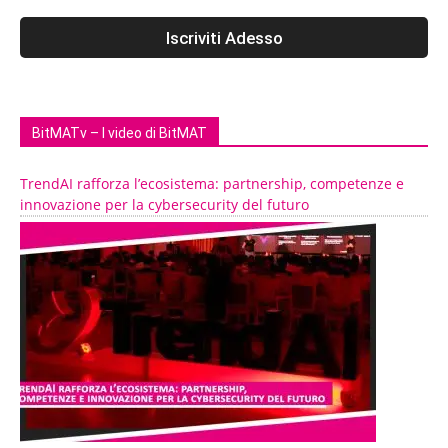
BitMATv – I video di BitMAT
TrendAI rafforza l’ecosistema: partnership, competenze e
innovazione per la cybersecurity del futuro