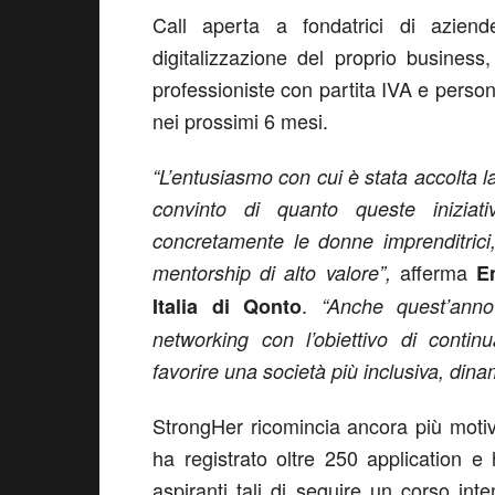
Call aperta a fondatrici di azien
digitalizzazione del proprio business
professioniste con partita IVA e perso
nei prossimi 6 mesi.
“L’entusiasmo con cui è stata accolta l
convinto di quanto queste inizia
concretamente le donne imprenditrici
afferma
mentorship di alto valore”,
E
.
Italia di Qonto
“Anche quest’anno
networking con l’obiettivo di contin
favorire una società più inclusiva, dina
StrongHer ricomincia ancora più motiv
ha registrato oltre 250 application e 
aspiranti tali di seguire un corso int