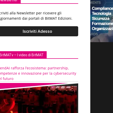
Newsletter
criviti alla Newsletter per ricevere gli
giornamenti dai portali di BitMAT Edizioni.
BitMATv – I video di BitMAT
endAI rafforza l’ecosistema: partnership,
ompetenze e innovazione per la cybersecurity
l futuro