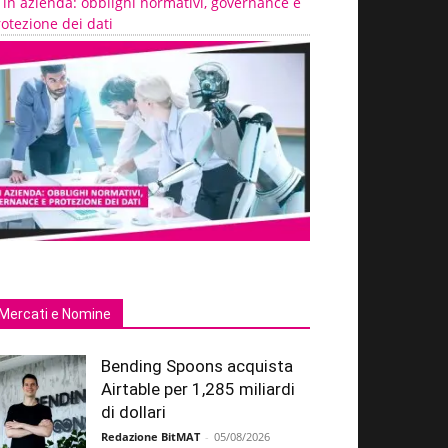
 in azienda: obblighi normativi, governance e
otezione dei dati
Mercati e Nomine
Bending Spoons acquista
Airtable per 1,285 miliardi
di dollari
Redazione BitMAT
-
05/08/2026