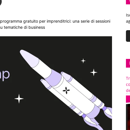
Is
ag
programma gratuito per imprenditrici: una serie di sessioni
su tematiche di business
Tr
c
de