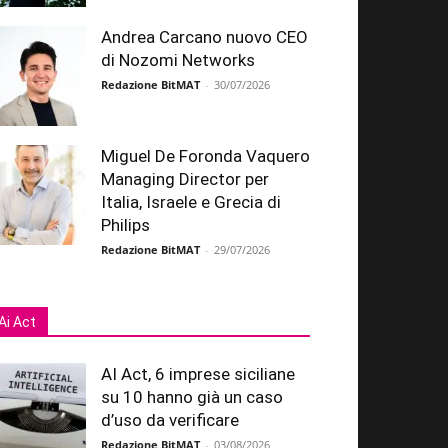
Andrea Carcano nuovo CEO
di Nozomi Networks
Redazione BitMAT
-
30/07/2026
Miguel De Foronda Vaquero
Managing Director per
Italia, Israele e Grecia di
Philips
Redazione BitMAT
-
29/07/2026
Ai Act
AI Act, 6 imprese siciliane
su 10 hanno già un caso
d’uso da verificare
Redazione BitMAT
-
03/08/2026