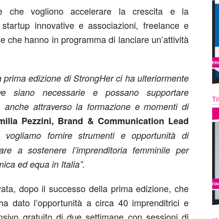
de che vogliono accelerare la crescita e la
, startup innovative e associazioni, freelance e
ne che hanno in programma di lanciare un’attività
a prima edizione di StrongHer ci ha ulteriormente
tive siano necessarie e possano supportare
Ti
, anche attraverso la formazione e momenti di
milia Pezzini, Brand & Communication Lead
 vogliamo fornire strumenti e opportunità di
uare a sostenere l’imprenditoria femminile per
mica ed equa in Italia”.
ata, dopo il successo della prima edizione, che
ha dato l’opportunità a circa 40 imprenditrici e
ensivo gratuito di due settimane con sessioni di