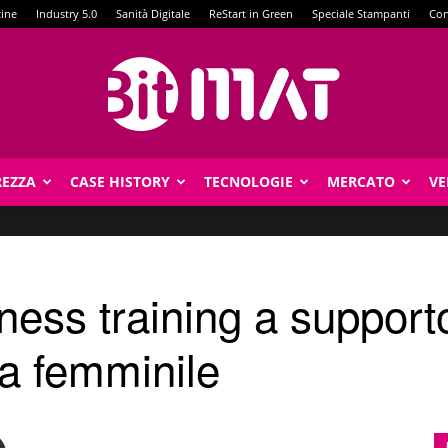
zine
Industry 5.0
Sanità Digitale
ReStart in Green
Speciale Stampanti
Con
REZZA
CASE HISTORY
TECNOLOGIE
MERCATO
VE
BitMat
ness training a support
ia femminile