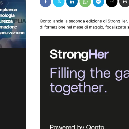
Qonto lancia la seconda edizione di StrongHer, 
di formazione nel mese di maggio, focalizzate 