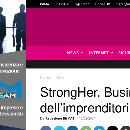
BitMAT
BitMATv
Top Trade
Linea EDP
Itis Maga
NEWS
INTERNET
SICU
Home
News
StrongHer, Busi
dell’imprenditor
Da
Redazione BitMAT
-
15/02/2024