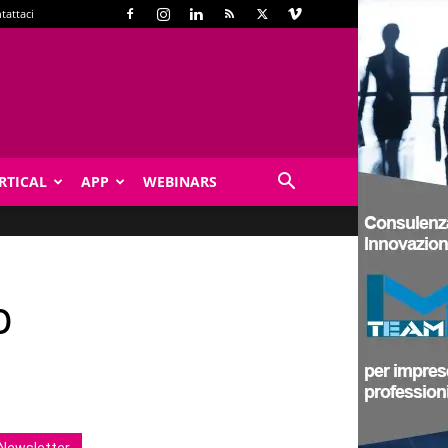
tattaci
RTICAL
APP
WEBINARS
o