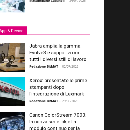
Massimiliano Cassinelli
-
24/04/2026
App & Device
Jabra amplia la gamma
Evolve3 e supporta ora
tutti i diversi stili di lavoro
Redazione BitMAT
-
02/07/2026
Xerox: presentate le prime
stampanti dopo
l’integrazione di Lexmark
Redazione BitMAT
-
29/06/2026
Canon ColorStream 7000:
la nuova serie inkjet a
modulo continuo per la