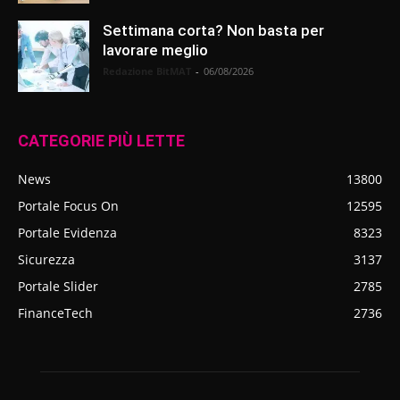
Settimana corta? Non basta per
lavorare meglio
Redazione BitMAT
-
06/08/2026
CATEGORIE PIÙ LETTE
News
13800
Portale Focus On
12595
Portale Evidenza
8323
Sicurezza
3137
Portale Slider
2785
FinanceTech
2736