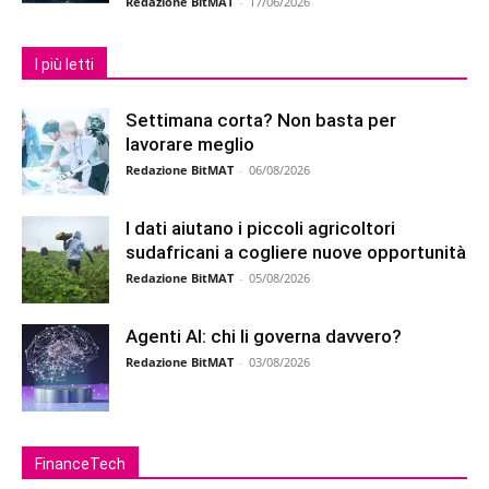
Redazione BitMAT
-
17/06/2026
I più letti
Settimana corta? Non basta per
lavorare meglio
Redazione BitMAT
-
06/08/2026
I dati aiutano i piccoli agricoltori
sudafricani a cogliere nuove opportunità
Redazione BitMAT
-
05/08/2026
Agenti AI: chi li governa davvero?
Redazione BitMAT
-
03/08/2026
FinanceTech