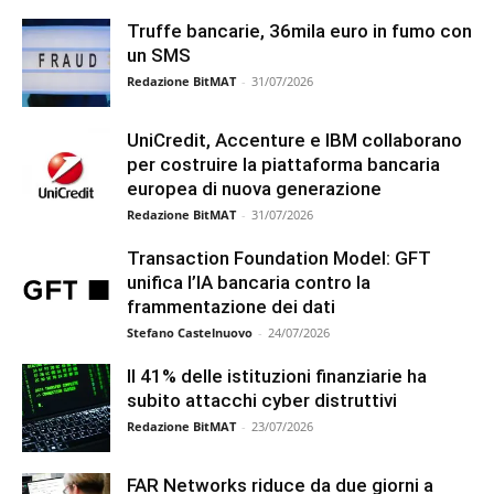
Truffe bancarie, 36mila euro in fumo con
un SMS
Redazione BitMAT
-
31/07/2026
UniCredit, Accenture e IBM collaborano
per costruire la piattaforma bancaria
europea di nuova generazione
Redazione BitMAT
-
31/07/2026
Transaction Foundation Model: GFT
unifica l’IA bancaria contro la
frammentazione dei dati
Stefano Castelnuovo
-
24/07/2026
Il 41% delle istituzioni finanziarie ha
subito attacchi cyber distruttivi
Redazione BitMAT
-
23/07/2026
FAR Networks riduce da due giorni a