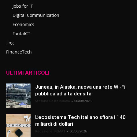
Jobs for IT
Digital Communication
Economics
FantaICT
.ing
FinanceTech
ULTIMI ARTICOLI
Juneau, in Alaska, nuova una rete Wi-Fi
pubblica ad alta densità
Stefano Castelnuovo
-
06/08/2026
L’ecosistema Tech italiano sfiora i 140
miliardi di dollari
Redazione BitMAT
-
06/08/2026