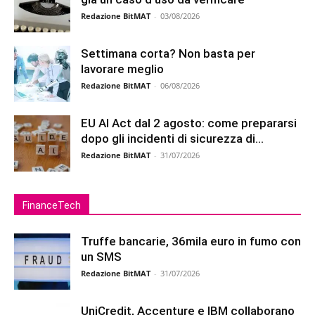
Redazione BitMAT
-
03/08/2026
Settimana corta? Non basta per
lavorare meglio
Redazione BitMAT
-
06/08/2026
EU AI Act dal 2 agosto: come prepararsi
dopo gli incidenti di sicurezza di...
Redazione BitMAT
-
31/07/2026
FinanceTech
Truffe bancarie, 36mila euro in fumo con
un SMS
Redazione BitMAT
-
31/07/2026
UniCredit, Accenture e IBM collaborano