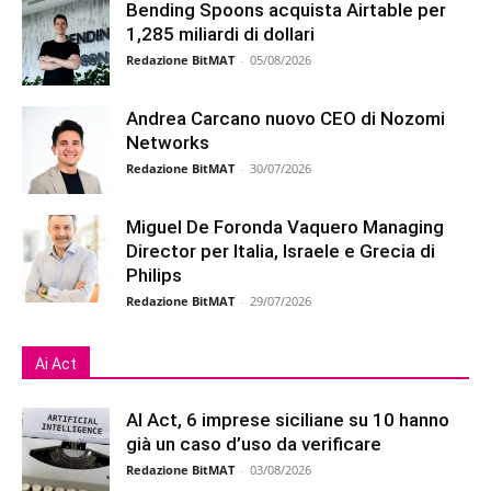
Bending Spoons acquista Airtable per
1,285 miliardi di dollari
Redazione BitMAT
-
05/08/2026
Andrea Carcano nuovo CEO di Nozomi
Networks
Redazione BitMAT
-
30/07/2026
Miguel De Foronda Vaquero Managing
Director per Italia, Israele e Grecia di
Philips
Redazione BitMAT
-
29/07/2026
Ai Act
AI Act, 6 imprese siciliane su 10 hanno
già un caso d’uso da verificare
Redazione BitMAT
-
03/08/2026