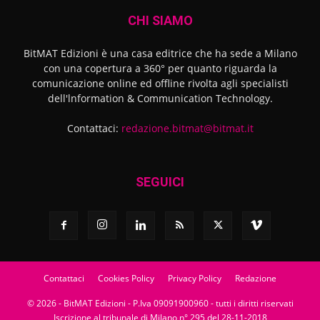
CHI SIAMO
BitMAT Edizioni è una casa editrice che ha sede a Milano
con una copertura a 360° per quanto riguarda la
comunicazione online ed offline rivolta agli specialisti
dell'lnformation & Communication Technology.
Contattaci:
redazione.bitmat@bitmat.it
SEGUICI
Contattaci
Cookies Policy
Privacy Policy
Redazione
© 2026 - BitMAT Edizioni - P.Iva 09091900960 - tutti i diritti riservati
Iscrizione al tribunale di Milano n° 295 del 28-11-2018