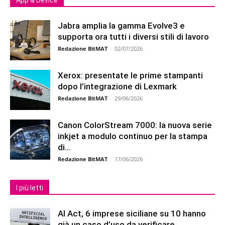
App & Device
Jabra amplia la gamma Evolve3 e
supporta ora tutti i diversi stili di lavoro
Redazione BitMAT
-
02/07/2026
Xerox: presentate le prime stampanti
dopo l’integrazione di Lexmark
Redazione BitMAT
-
29/06/2026
Canon ColorStream 7000: la nuova serie
inkjet a modulo continuo per la stampa
di...
Redazione BitMAT
-
17/06/2026
I più letti
AI Act, 6 imprese siciliane su 10 hanno
già un caso d’uso da verificare