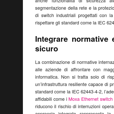
anche funzionalità di sicurezza a
segmentazione della rete e la protezio
di switch industriali progettati con
rispettare gli standard come la IEC 6244
Integrare normative 
sicuro
La combinazione di normative internaz
alle aziende di affrontare con magg
informatica. Non si tratta solo di ri
un’infrastruttura resiliente capace di 
standard come la IEC 62443-4-2, l’adegu
affidabili come i
Moxa Ethernet switch
riducono il rischio di interruzioni op
approccio integrato rappresenta la 