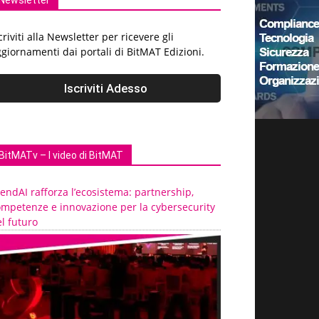
Newsletter
criviti alla Newsletter per ricevere gli
giornamenti dai portali di BitMAT Edizioni.
BitMATv – I video di BitMAT
endAI rafforza l’ecosistema: partnership,
ompetenze e innovazione per la cybersecurity
l futuro