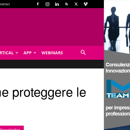
tattaci
RTICAL
APP
WEBINARS
e proteggere le