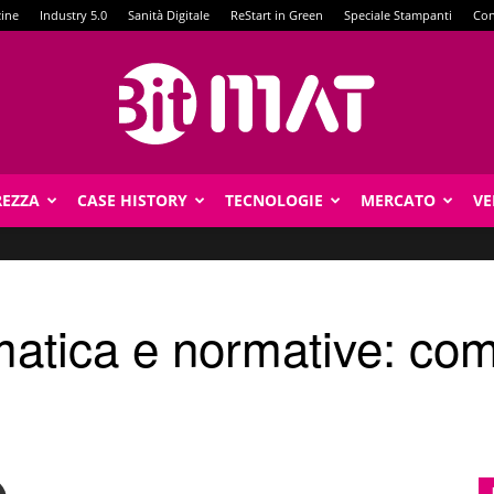
zine
Industry 5.0
Sanità Digitale
ReStart in Green
Speciale Stampanti
Con
REZZA
CASE HISTORY
TECNOLOGIE
MERCATO
VE
BitMat
matica e normative: com