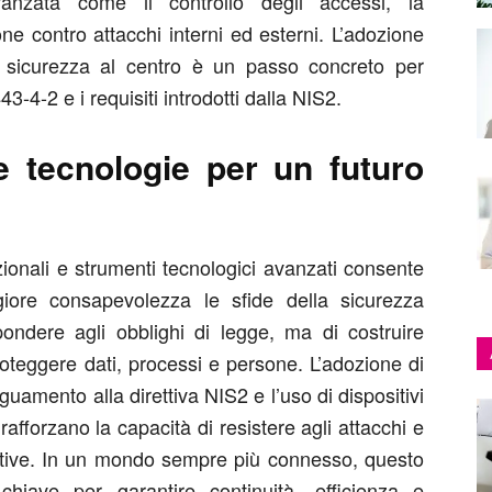
vanzata come il controllo degli accessi, la
ne contro attacchi interni ed esterni. L’adozione
 la sicurezza al centro è un passo concreto per
3-4-2 e i requisiti introdotti dalla NIS2.
e tecnologie per un futuro
ionali e strumenti tecnologici avanzati consente
iore consapevolezza le sfide della sicurezza
spondere agli obblighi di legge, ma di costruire
proteggere dati, processi e persone. L’adozione di
amento alla direttiva NIS2 e l’uso di dispositivi
rafforzano la capacità di resistere agli attacchi e
erative. In un mondo sempre più connesso, questo
chiave per garantire continuità, efficienza e