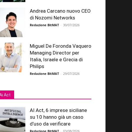
Andrea Carcano nuovo CEO
di Nozomi Networks
Redazione BitMAT
-
30/07/2026
Miguel De Foronda Vaquero
Managing Director per
Italia, Israele e Grecia di
Philips
Redazione BitMAT
-
29/07/2026
Ai Act
AI Act, 6 imprese siciliane
su 10 hanno già un caso
d’uso da verificare
Redazione BitMAT
-
03/08/2026