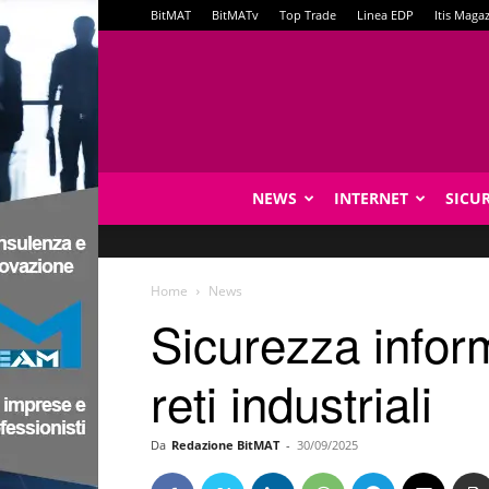
BitMAT
BitMATv
Top Trade
Linea EDP
Itis Maga
NEWS
INTERNET
SICU
Home
News
Sicurezza infor
reti industriali
Da
Redazione BitMAT
-
30/09/2025