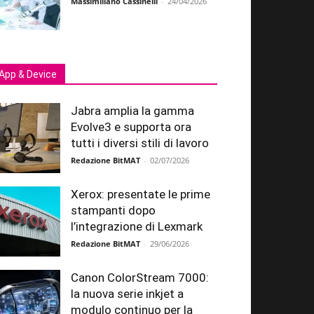
Massimiliano Cassinelli
-
24/04/2026
App & Device
Jabra amplia la gamma
Evolve3 e supporta ora
tutti i diversi stili di lavoro
Redazione BitMAT
-
02/07/2026
Xerox: presentate le prime
stampanti dopo
l’integrazione di Lexmark
Redazione BitMAT
-
29/06/2026
Canon ColorStream 7000:
la nuova serie inkjet a
modulo continuo per la