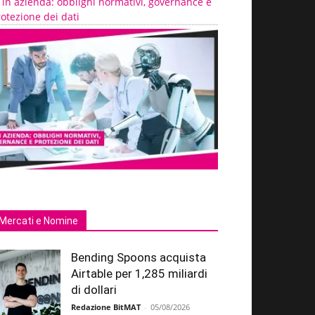
 in azienda: obblighi normativi, governance e
otezione dei dati
Mercati e Nomine
Bending Spoons acquista
Airtable per 1,285 miliardi
di dollari
Redazione BitMAT
-
05/08/2026