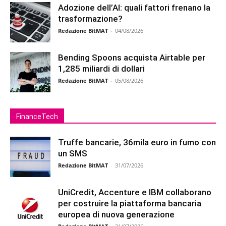
Adozione dell’AI: quali fattori frenano la
trasformazione?
Redazione BitMAT
-
04/08/2026
Bending Spoons acquista Airtable per
1,285 miliardi di dollari
Redazione BitMAT
-
05/08/2026
FinanceTech
Truffe bancarie, 36mila euro in fumo con
un SMS
Redazione BitMAT
-
31/07/2026
UniCredit, Accenture e IBM collaborano
per costruire la piattaforma bancaria
europea di nuova generazione