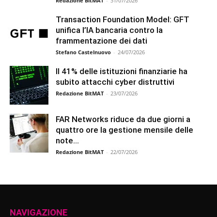
Redazione BitMAT
-
31/07/2026
Transaction Foundation Model: GFT
unifica l’IA bancaria contro la
frammentazione dei dati
Stefano Castelnuovo
-
24/07/2026
Il 41% delle istituzioni finanziarie ha
subito attacchi cyber distruttivi
Redazione BitMAT
-
23/07/2026
FAR Networks riduce da due giorni a
quattro ore la gestione mensile delle
note...
Redazione BitMAT
-
22/07/2026
NAVIGAZIONE