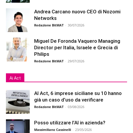
Andrea Carcano nuovo CEO di Nozomi
Networks
Redazione BitMAT
-
30/07/2026
Miguel De Foronda Vaquero Managing
Director per Italia, Israele e Grecia di
Philips
Redazione BitMAT
-
29/07/2026
Ai Act
AI Act, 6 imprese siciliane su 10 hanno
già un caso d’uso da verificare
Redazione BitMAT
-
03/08/2026
Posso utilizzare l’AI in azienda?
Massimiliano Cassinelli
-
23/05/2026