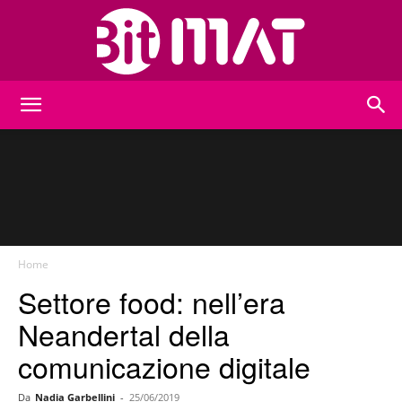
BitMat
Home
Settore food: nell’era
Neandertal della
comunicazione digitale
Da
Nadia Garbellini
-
25/06/2019