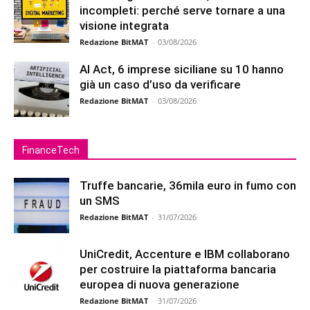
incompleti: perché serve tornare a una
visione integrata
Redazione BitMAT
-
03/08/2026
AI Act, 6 imprese siciliane su 10 hanno
già un caso d’uso da verificare
Redazione BitMAT
-
03/08/2026
FinanceTech
Truffe bancarie, 36mila euro in fumo con
un SMS
Redazione BitMAT
-
31/07/2026
UniCredit, Accenture e IBM collaborano
per costruire la piattaforma bancaria
europea di nuova generazione
Redazione BitMAT
-
31/07/2026