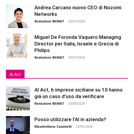
Andrea Carcano nuovo CEO di Nozomi
Networks
Redazione BitMAT
-
30/07/2026
Miguel De Foronda Vaquero Managing
Director per Italia, Israele e Grecia di
Philips
Redazione BitMAT
-
29/07/2026
Ai Act
AI Act, 6 imprese siciliane su 10 hanno
già un caso d’uso da verificare
Redazione BitMAT
-
03/08/2026
Posso utilizzare l’AI in azienda?
Massimiliano Cassinelli
-
23/05/2026