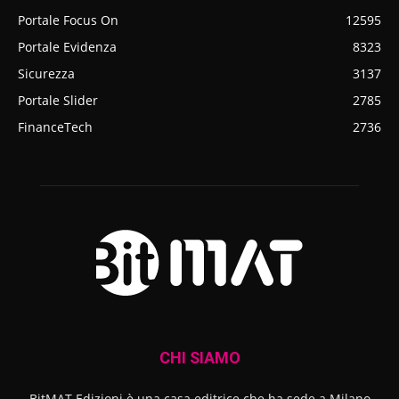
Portale Focus On
12595
Portale Evidenza
8323
Sicurezza
3137
Portale Slider
2785
FinanceTech
2736
CHI SIAMO
BitMAT Edizioni è una casa editrice che ha sede a Milano