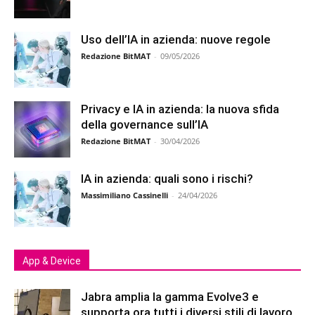
Uso dell’IA in azienda: nuove regole
Redazione BitMAT
-
09/05/2026
Privacy e IA in azienda: la nuova sfida
della governance sull’IA
Redazione BitMAT
-
30/04/2026
IA in azienda: quali sono i rischi?
Massimiliano Cassinelli
-
24/04/2026
App & Device
Jabra amplia la gamma Evolve3 e
supporta ora tutti i diversi stili di lavoro