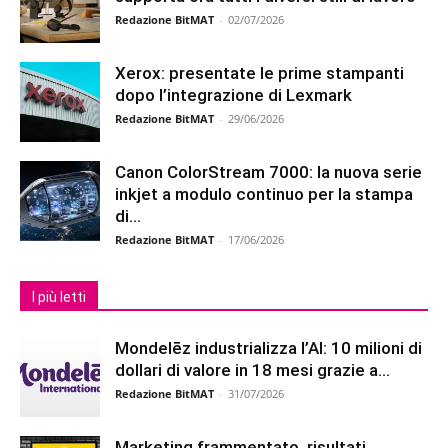
Redazione BitMAT
-
02/07/2026
Xerox: presentate le prime stampanti
dopo l’integrazione di Lexmark
Redazione BitMAT
-
29/06/2026
Canon ColorStream 7000: la nuova serie
inkjet a modulo continuo per la stampa
di...
Redazione BitMAT
-
17/06/2026
I più letti
Mondelēz industrializza l’AI: 10 milioni di
dollari di valore in 18 mesi grazie a...
Redazione BitMAT
-
31/07/2026
Marketing frammentato, risultati