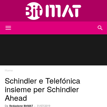
BitMat
Home
Schindler e Telefónica
insieme per Schindler
Ahead
Da
Redazione BitMAT
-
31/07/2019