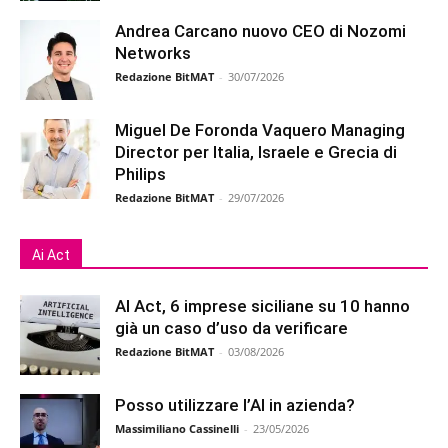
Andrea Carcano nuovo CEO di Nozomi
Networks
Redazione BitMAT
-
30/07/2026
Miguel De Foronda Vaquero Managing
Director per Italia, Israele e Grecia di
Philips
Redazione BitMAT
-
29/07/2026
Ai Act
AI Act, 6 imprese siciliane su 10 hanno
già un caso d’uso da verificare
Redazione BitMAT
-
03/08/2026
Posso utilizzare l’AI in azienda?
Massimiliano Cassinelli
-
23/05/2026