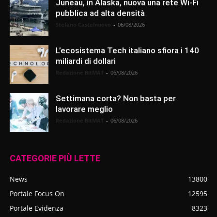
Juneau, in Alaska, nuova una rete Wi-Fi
pubblica ad alta densità
Stefano Castelnuovo
-
06/08/2026
L’ecosistema Tech italiano sfiora i 140
miliardi di dollari
Redazione BitMAT
-
06/08/2026
Settimana corta? Non basta per
lavorare meglio
Redazione BitMAT
-
06/08/2026
CATEGORIE PIÙ LETTE
News
13800
Portale Focus On
12595
Portale Evidenza
8323