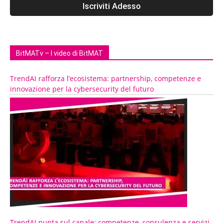
BitMATv – I video di BitMAT
TrendAI rafforza l’ecosistema: partnership, competenze e
innovazione per la cybersecurity del futuro
TrendAI punta sul canale: competenze, consulenza e servizi