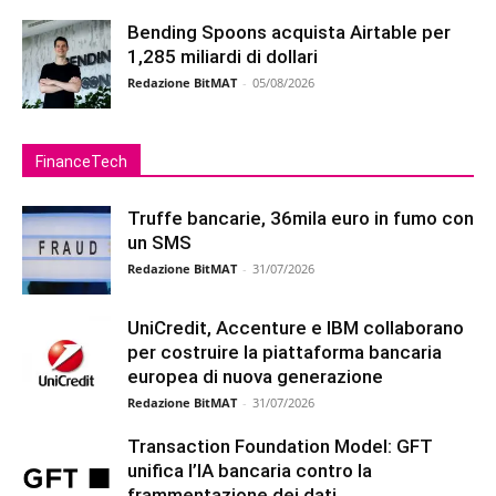
Bending Spoons acquista Airtable per
1,285 miliardi di dollari
Redazione BitMAT
-
05/08/2026
FinanceTech
Truffe bancarie, 36mila euro in fumo con
un SMS
Redazione BitMAT
-
31/07/2026
UniCredit, Accenture e IBM collaborano
per costruire la piattaforma bancaria
europea di nuova generazione
Redazione BitMAT
-
31/07/2026
Transaction Foundation Model: GFT
unifica l’IA bancaria contro la
frammentazione dei dati