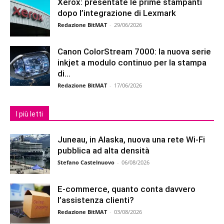
Xerox: presentate le prime stampanti
dopo l’integrazione di Lexmark
Redazione BitMAT
-
29/06/2026
Canon ColorStream 7000: la nuova serie
inkjet a modulo continuo per la stampa
di...
Redazione BitMAT
-
17/06/2026
I più letti
Juneau, in Alaska, nuova una rete Wi-Fi
pubblica ad alta densità
Stefano Castelnuovo
-
06/08/2026
E-commerce, quanto conta davvero
l’assistenza clienti?
Redazione BitMAT
-
03/08/2026