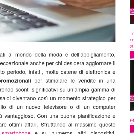
T
co
st
ciati al mondo della moda e dell’abbigliamento,
 eccezionale anche per chi desidera aggiornare il
o periodo, infatti, molte catene di elettronica e
per stimolare le vendite in una
romozionali
ffrendo sconti significativi su un’ampia gamma di
i saldi diventano così un momento strategico per
llo di un nuovo televisore o di un computer
iù vantaggioso. Con una buona pianificazione e
Pe
zare ottimi affari. Sfruttando al massimo queste
i smartphone
e su numerosi altri dispositivi,