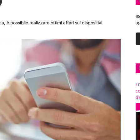
Is
ag
 è possibile realizzare ottimi affari sui dispositivi
Tr
c
de