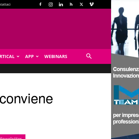
tattaci
RTICAL
APP
WEBINARS
i conviene