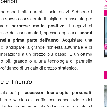
periori
IA
pr
one opportunità durante i saldi estivi. Sebbene il
a spesso considerato il migliore in assoluto per
ervare
. I negozi di
sorprese molto positive
eresse dei consumatori, spesso applicano
sconti
. Acquistare una
 nella prima parte dell’anno
i anticipare la grande richiesta autunnale e di
enerazione a un prezzo più basso. È un ottimo
 più grande o a una tecnologia di pannello
ofittando di un calo di prezzo strategico.
 e il rientro
deale per gli
.
accessori tecnologici personali
ri true wireless e cuffie con cancellazione del
. La logica commerciale è duplice: da un lato, si