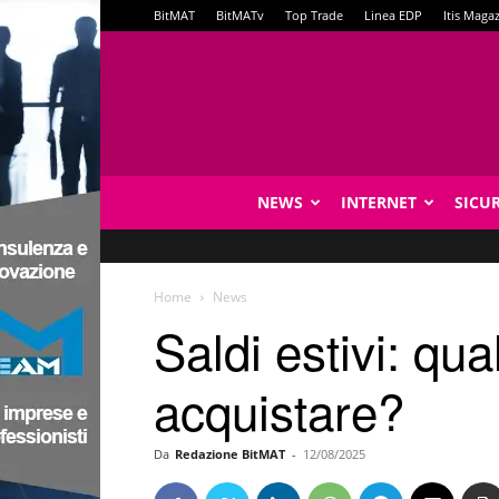
BitMAT
BitMATv
Top Trade
Linea EDP
Itis Maga
NEWS
INTERNET
SICU
Home
News
Saldi estivi: qua
acquistare?
Da
Redazione BitMAT
-
12/08/2025