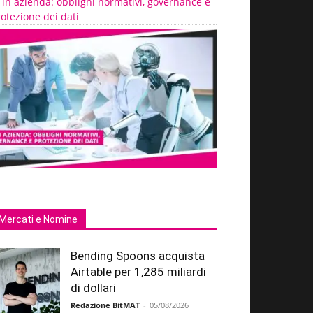
 in azienda: obblighi normativi, governance e
otezione dei dati
Mercati e Nomine
Bending Spoons acquista
Airtable per 1,285 miliardi
di dollari
Redazione BitMAT
-
05/08/2026