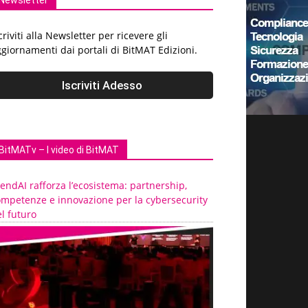
Newsletter
criviti alla Newsletter per ricevere gli
giornamenti dai portali di BitMAT Edizioni.
BitMATv – I video di BitMAT
endAI rafforza l’ecosistema: partnership,
ompetenze e innovazione per la cybersecurity
l futuro