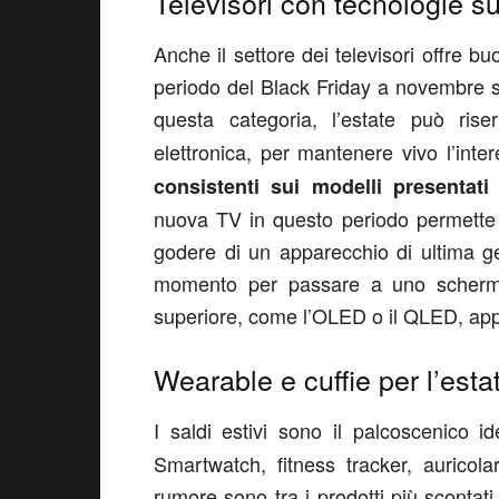
Televisori con tecnologie su
Anche il settore dei televisori offre bu
periodo del Black Friday a novembre si
questa categoria, l’estate può ris
elettronica, per mantenere vivo l’int
consistenti sui modelli presentati
nuova TV in questo periodo permette d
godere di un apparecchio di ultima g
momento per passare a uno schermo
superiore, come l’OLED o il QLED, appr
Wearable e cuffie per l’estate
I saldi estivi sono il palcoscenico i
Smartwatch, fitness tracker, auricola
rumore sono tra i prodotti più scontati