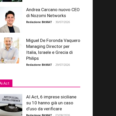
Andrea Carcano nuovo CEO
di Nozomi Networks
Redazione BitMAT
-
30/07/2026
Miguel De Foronda Vaquero
Managing Director per
Italia, Israele e Grecia di
Philips
Redazione BitMAT
-
29/07/2026
Ai Act
AI Act, 6 imprese siciliane
su 10 hanno già un caso
d’uso da verificare
Redazione BitMAT
-
03/08/2026