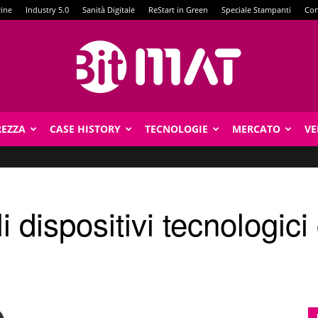
zine
Industry 5.0
Sanità Digitale
ReStart in Green
Speciale Stampanti
Con
REZZA
CASE HISTORY
TECNOLOGIE
MERCATO
VE
BitMat
li dispositivi tecnologic