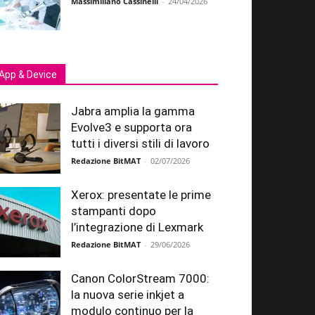
Massimiliano Cassinelli
-
24/04/2026
App & Device
Jabra amplia la gamma
Evolve3 e supporta ora
tutti i diversi stili di lavoro
Redazione BitMAT
-
02/07/2026
Xerox: presentate le prime
stampanti dopo
l’integrazione di Lexmark
Redazione BitMAT
-
29/06/2026
Canon ColorStream 7000:
la nuova serie inkjet a
modulo continuo per la