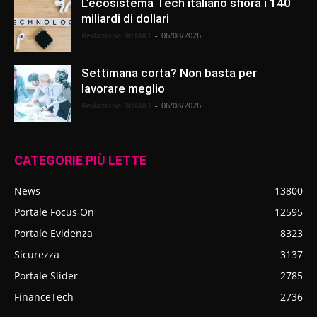
L’ecosistema Tech italiano sfiora i 140
miliardi di dollari
Redazione BitMAT
-
06/08/2026
Settimana corta? Non basta per
lavorare meglio
Redazione BitMAT
-
06/08/2026
CATEGORIE PIÙ LETTE
News
13800
Portale Focus On
12595
Portale Evidenza
8323
Sicurezza
3137
Portale Slider
2785
FinanceTech
2736