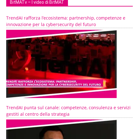
BitMATv – I video di BitMAT
TrendAI rafforza l’ecosistema: partnership, competenze e
innovazione per la cybersecurity del futuro
TrendAI punta sul canale: competenze, consulenza e servizi
gestiti al centro della strategia