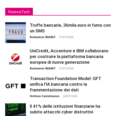
FinanceTech
Truffe bancarie, 36mila euro in fumo con
un SMS
Redazione BitMAT
-
31/07/2026
UniCredit, Accenture e IBM collaborano
per costruire la piattaforma bancaria
europea di nuova generazione
Redazione BitMAT
-
31/07/2026
Transaction Foundation Model: GFT
unifica l’IA bancaria contro la
frammentazione dei dati
Stefano Castelnuovo
-
24/07/2026
Il 41% delle istituzioni finanziarie ha
subito attacchi cyber distruttivi