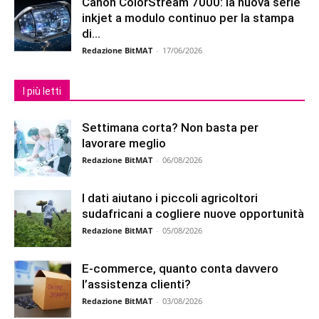
Canon ColorStream 7000: la nuova serie
inkjet a modulo continuo per la stampa
di...
Redazione BitMAT
-
17/06/2026
I più letti
Settimana corta? Non basta per
lavorare meglio
Redazione BitMAT
-
06/08/2026
I dati aiutano i piccoli agricoltori
sudafricani a cogliere nuove opportunità
Redazione BitMAT
-
05/08/2026
E-commerce, quanto conta davvero
l’assistenza clienti?
Redazione BitMAT
-
03/08/2026