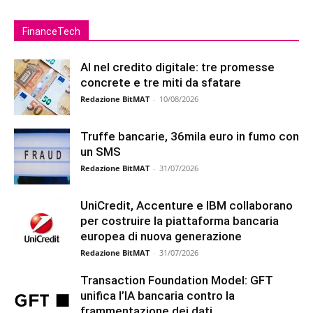
FinanceTech
AI nel credito digitale: tre promesse
concrete e tre miti da sfatare
Redazione BitMAT
-
10/08/2026
Truffe bancarie, 36mila euro in fumo con
un SMS
Redazione BitMAT
-
31/07/2026
UniCredit, Accenture e IBM collaborano
per costruire la piattaforma bancaria
europea di nuova generazione
Redazione BitMAT
-
31/07/2026
Transaction Foundation Model: GFT
unifica l’IA bancaria contro la
frammentazione dei dati