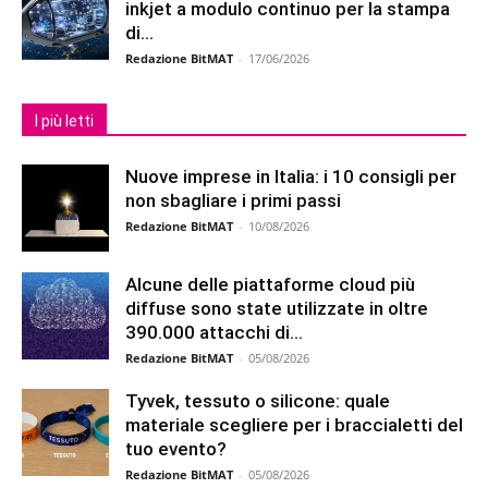
inkjet a modulo continuo per la stampa
di...
Redazione BitMAT
-
17/06/2026
I più letti
Nuove imprese in Italia: i 10 consigli per
non sbagliare i primi passi
Redazione BitMAT
-
10/08/2026
Alcune delle piattaforme cloud più
diffuse sono state utilizzate in oltre
390.000 attacchi di...
Redazione BitMAT
-
05/08/2026
Tyvek, tessuto o silicone: quale
materiale scegliere per i braccialetti del
tuo evento?
Redazione BitMAT
-
05/08/2026