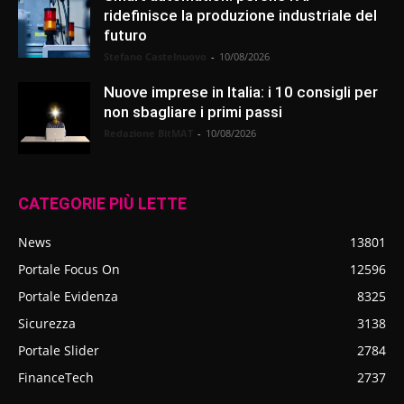
ridefinisce la produzione industriale del
futuro
Stefano Castelnuovo
-
10/08/2026
Nuove imprese in Italia: i 10 consigli per
non sbagliare i primi passi
Redazione BitMAT
-
10/08/2026
CATEGORIE PIÙ LETTE
News
13801
Portale Focus On
12596
Portale Evidenza
8325
Sicurezza
3138
Portale Slider
2784
FinanceTech
2737