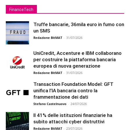
FinanceTech
Truffe bancarie, 36mila euro in fumo con
un SMS
Redazione BitMAT
-
31/07/2026
UniCredit, Accenture e IBM collaborano
per costruire la piattaforma bancaria
europea di nuova generazione
Redazione BitMAT
-
31/07/2026
Transaction Foundation Model: GFT
unifica l’IA bancaria contro la
frammentazione dei dati
Stefano Castelnuovo
-
24/07/2026
Il 41% delle istituzioni finanziarie ha
subito attacchi cyber distruttivi
Redazione BitMAT
-
23/07/2026