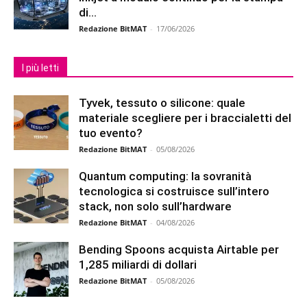
di...
Redazione BitMAT
-
17/06/2026
I più letti
Tyvek, tessuto o silicone: quale
materiale scegliere per i braccialetti del
tuo evento?
Redazione BitMAT
-
05/08/2026
Quantum computing: la sovranità
tecnologica si costruisce sull’intero
stack, non solo sull’hardware
Redazione BitMAT
-
04/08/2026
Bending Spoons acquista Airtable per
1,285 miliardi di dollari
Redazione BitMAT
-
05/08/2026