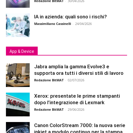
Redazione BitMAT
-
30/04/2026
IA in azienda: quali sono i rischi?
Massimiliano Cassinelli
-
24/04/2026
App & Device
Jabra amplia la gamma Evolve3 e
supporta ora tutti i diversi stili di lavoro
Redazione BitMAT
-
02/07/2026
Xerox: presentate le prime stampanti
dopo l’integrazione di Lexmark
Redazione BitMAT
-
29/06/2026
Canon ColorStream 7000: la nuova serie
inkjet a modulo continuo per la stampa