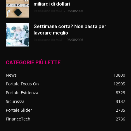
miliardi di dollari
Redazione BitMAT
-
06/08/2026
Settimana corta? Non basta per
lavorare meglio
Redazione BitMAT
-
06/08/2026
CATEGORIE PIÙ LETTE
News
13800
Portale Focus On
12595
Portale Evidenza
8323
Sicurezza
3137
Portale Slider
2785
FinanceTech
2736