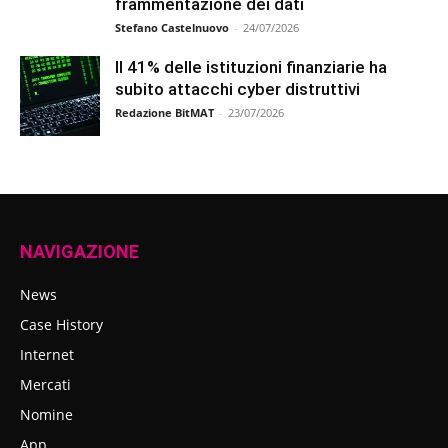
frammentazione dei dati
Stefano Castelnuovo
-
24/07/2026
Il 41% delle istituzioni finanziarie ha
subito attacchi cyber distruttivi
Redazione BitMAT
-
23/07/2026
NAVIGAZIONE
News
Case History
Internet
Mercati
Nomine
App