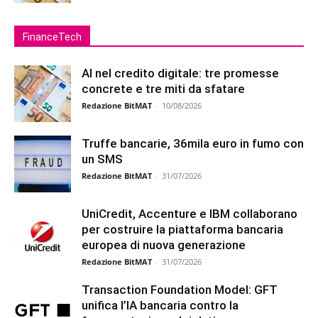
FinanceTech
AI nel credito digitale: tre promesse
concrete e tre miti da sfatare
Redazione BitMAT
-
10/08/2026
Truffe bancarie, 36mila euro in fumo con
un SMS
Redazione BitMAT
-
31/07/2026
UniCredit, Accenture e IBM collaborano
per costruire la piattaforma bancaria
europea di nuova generazione
Redazione BitMAT
-
31/07/2026
Transaction Foundation Model: GFT
unifica l’IA bancaria contro la