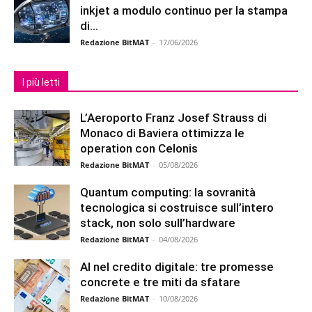
inkjet a modulo continuo per la stampa
di...
Redazione BitMAT
-
17/06/2026
I più letti
L’Aeroporto Franz Josef Strauss di
Monaco di Baviera ottimizza le
operation con Celonis
Redazione BitMAT
-
05/08/2026
Quantum computing: la sovranità
tecnologica si costruisce sull’intero
stack, non solo sull’hardware
Redazione BitMAT
-
04/08/2026
AI nel credito digitale: tre promesse
concrete e tre miti da sfatare
Redazione BitMAT
-
10/08/2026