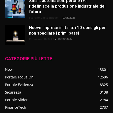
Smart automation: perché l’AI
ridefinisce la produzione industriale del
futuro
Stefano Castelnuovo
-
10/08/2026
Nuove imprese in Italia: i 10 consigli per
non sbagliare i primi passi
Redazione BitMAT
-
10/08/2026
CATEGORIE PIÙ LETTE
News
13801
Portale Focus On
12596
Portale Evidenza
8325
Sicurezza
3138
Portale Slider
2784
FinanceTech
2737