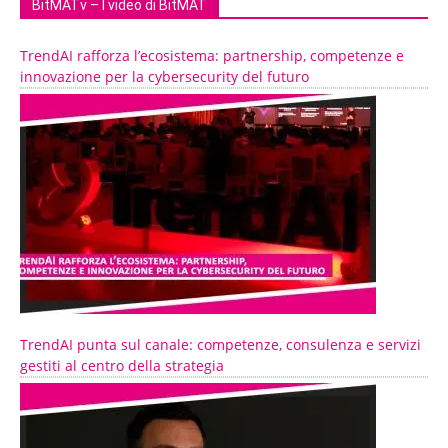
BitMATv – I video di BitMAT
TrendAI rafforza l’ecosistema: partnership, competenze e
innovazione per la cybersecurity del futuro
TrendAI punta sul canale: competenze, consulenza e servizi
gestiti al centro della strategia